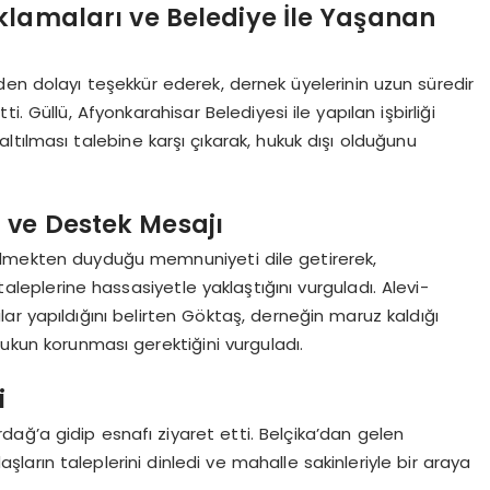
klamaları ve Belediye İle Yaşanan
den dolayı teşekkür ederek, dernek üyelerinin uzun süredir
tti. Güllü, Afyonkarahisar Belediyesi ile yapılan işbirliği
tılması talebine karşı çıkarak, hukuk dışı olduğunu
 ve Destek Mesajı
elmekten duyduğu memnuniyeti dile getirerek,
leplerine hassasiyetle yaklaştığını vurguladı. Alevi-
r yapıldığını belirten Göktaş, derneğin maruz kaldığı
kukun korunması gerektiğini vurguladı.
i
ağ’a gidip esnafı ziyaret etti. Belçika’dan gelen
rın taleplerini dinledi ve mahalle sakinleriyle bir araya