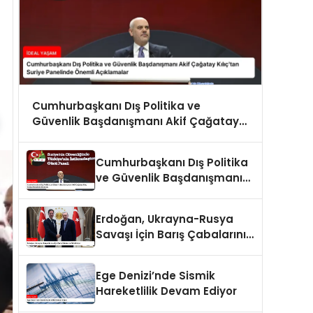
Cumhurbaşkanı Dış Politika ve
Güvenlik Başdanışmanı Akif Çağatay
Kılıç’tan Suriye Panelinde Önemli
Açıklamalar
Cumhurbaşkanı Dış Politika
ve Güvenlik Başdanışmanı
Akif Çağatay Kılıç Suriye
Panelinde Konuştu
Erdoğan, Ukrayna-Rusya
Savaşı İçin Barış Çabalarını
Sürdürüyor
Ege Denizi’nde Sismik
Hareketlilik Devam Ediyor