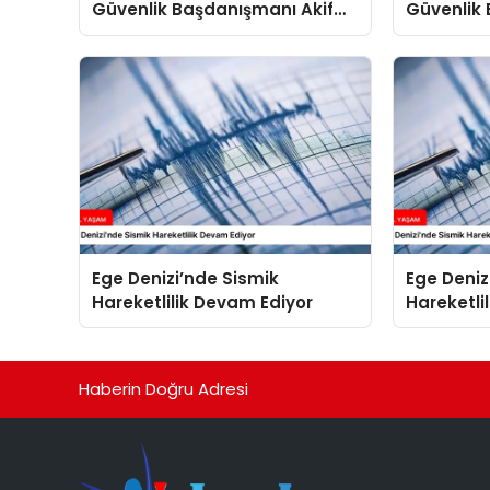
Güvenlik Başdanışmanı Akif
Güvenlik 
Çağatay Kılıç’tan Suriye
Çağatay K
Panelinde Önemli Açıklamalar
Konuştu
Ege Denizi’nde Sismik
Ege Deniz
Hareketlilik Devam Ediyor
Hareketli
Haberin Doğru Adresi