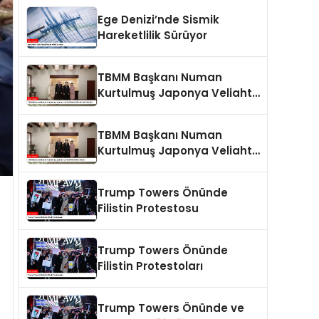
Ege Denizi’nde Sismik
Hareketlilik Sürüyor
TBMM Başkanı Numan
Kurtulmuş Japonya Veliaht
Prensi Akishino ile Görüştü
TBMM Başkanı Numan
Kurtulmuş Japonya Veliaht
Prensi ile Görüştü
Trump Towers Önünde
Filistin Protestosu
Trump Towers Önünde
Filistin Protestoları
Trump Towers Önünde ve