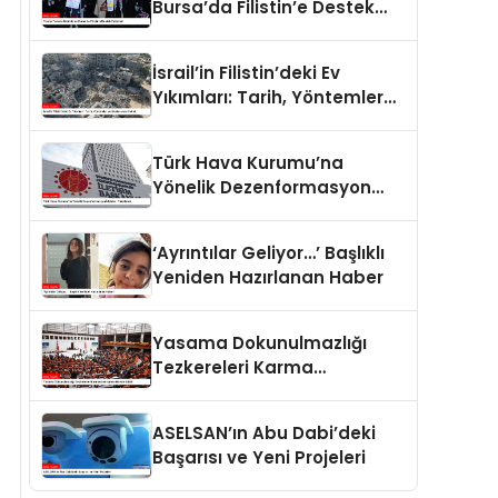
Bursa’da Filistin’e Destek
Eylemleri
İsrail’in Filistin’deki Ev
Yıkımları: Tarih, Yöntemler
ve Uluslararası Hukuk
Türk Hava Kurumu’na
Yönelik Dezenformasyon
İddiaları Yalanlandı
‘Ayrıntılar Geliyor…’ Başlıklı
Yeniden Hazırlanan Haber
Yasama Dokunulmazlığı
Tezkereleri Karma
Komisyona Havale Edildi
ASELSAN’ın Abu Dabi’deki
Başarısı ve Yeni Projeleri