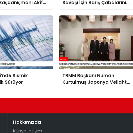
Başdanışmanı Akif
Savaşı İçin Barış Çabalarını
ılıç Suriye Panelinde
Sürdürüyor
i’nde Sismik
TBMM Başkanı Numan
lik Sürüyor
Kurtulmuş Japonya Veliaht
Prensi Akishino ile Görüştü
Hakkımızda
Künye
İletişim