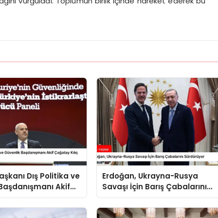
acağını vurguladı. Toplumun birlik içinde hareket ederek bu
kanı Dış Politika ve
Erdoğan, Ukrayna-Rusya
Başdanışmanı Akif
Savaşı İçin Barış Çabalarını
ılıç Suriye Panelinde
Sürdürüyor