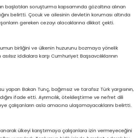
dan başlatılan soruşturma kapsamında gözaltına alınan
ını belirtti. Çocuk ve ailesinin devletin koruması altında
şanların gereken cezayı alacaklarına dikkat çekti.
lumun birliğini ve ülkenin huzurunu bozmaya yönelik
sılsız iddialara karşı Cumhuriyet Başsavcılıklarının
usu yapan Bakan Tunç, bağımsız ve tarafsız Türk yargısının,
ını ifade etti. Ayrımcılık, ötekileştirme ve nefret dili
ye çalışanların asla amacına ulaşamayacaklarını belirtti.
anarak ülkeyi karıştırmaya çalışanlara izin vermeyeceğini