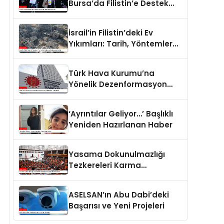
Bursa’da Filistin’e Destek
Eylemleri
İsrail’in Filistin’deki Ev
Yıkımları: Tarih, Yöntemler
ve Uluslararası Hukuk
Türk Hava Kurumu’na
Yönelik Dezenformasyon
İddiaları Yalanlandı
‘Ayrıntılar Geliyor…’ Başlıklı
Yeniden Hazırlanan Haber
Yasama Dokunulmazlığı
Tezkereleri Karma
Komisyona Havale Edildi
ASELSAN’ın Abu Dabi’deki
Başarısı ve Yeni Projeleri