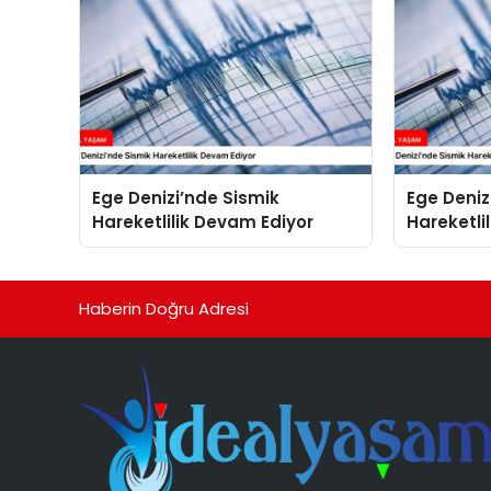
Ege Denizi’nde Sismik
Ege Deniz
Hareketlilik Devam Ediyor
Hareketli
Haberin Doğru Adresi