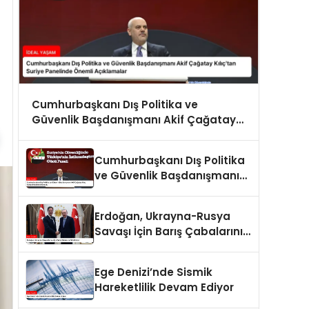
Cumhurbaşkanı Dış Politika ve
Güvenlik Başdanışmanı Akif Çağatay
Kılıç’tan Suriye Panelinde Önemli
Açıklamalar
Cumhurbaşkanı Dış Politika
ve Güvenlik Başdanışmanı
Akif Çağatay Kılıç Suriye
Panelinde Konuştu
Erdoğan, Ukrayna-Rusya
Savaşı İçin Barış Çabalarını
Sürdürüyor
Ege Denizi’nde Sismik
Hareketlilik Devam Ediyor