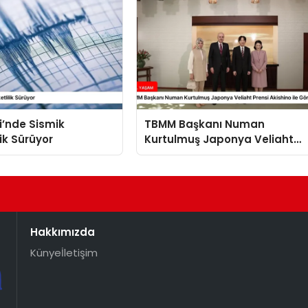
i’nde Sismik
TBMM Başkanı Numan
lik Sürüyor
Kurtulmuş Japonya Veliaht
Prensi Akishino ile Görüştü
Hakkımızda
Künye
İletişim