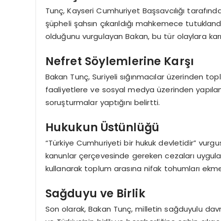
Tunç, Kayseri Cumhuriyet Başsavcılığı tarafın
şüpheli şahsın çıkarıldığı mahkemece tutuklandığ
olduğunu vurgulayan Bakan, bu tür olaylara karı
Nefret Söylemlerine Karşı
Bakan Tunç, Suriyeli sığınmacılar üzerinden top
faaliyetlere ve sosyal medya üzerinden yapılan a
soruşturmalar yaptığını belirtti.
Hukukun Üstünlüğü
“Türkiye Cumhuriyeti bir hukuk devletidir” vurg
kanunlar çerçevesinde gereken cezaları uyguladığ
kullanarak toplum arasına nifak tohumları ekme
Sağduyu ve Birlik
Son olarak, Bakan Tunç, milletin sağduyulu davr