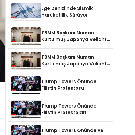
Ege Denizi’nde Sismik
Hareketlilik Sürüyor
TBMM Başkanı Numan
Kurtulmuş Japonya Veliaht
Prensi Akishino ile Görüştü
TBMM Başkanı Numan
Kurtulmuş Japonya Veliaht
Prensi ile Görüştü
Trump Towers Önünde
Filistin Protestosu
Trump Towers Önünde
Filistin Protestoları
Trump Towers Önünde ve