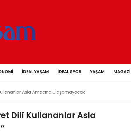
ONOMI
İDEAL YAŞAM
İDEAL SPOR
YAŞAM
MAGAZI
i Kullananlar Asla Amacına Ulaşamayacak”
t Dili Kullananlar Asla
”