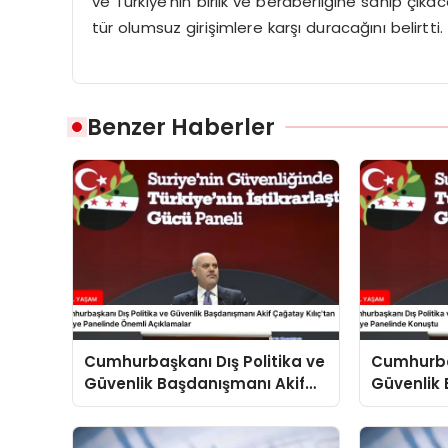
ve Türkiye’nin birlik ve beraberliğine sahip çık
tür olumsuz girişimlere karşı duracağını belirtti.
Benzer Haberler
Cumhurbaşkanı Dış Politika ve
Cumhurbaş
Güvenlik Başdanışmanı Akif
Güvenlik 
Çağatay Kılıç’tan Suriye
Çağatay K
Panelinde Önemli Açıklamalar
Konuştu