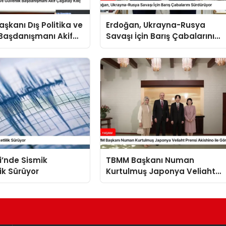
kanı Dış Politika ve
Erdoğan, Ukrayna-Rusya
Başdanışmanı Akif
Savaşı İçin Barış Çabalarını
ılıç Suriye Panelinde
Sürdürüyor
i’nde Sismik
TBMM Başkanı Numan
lik Sürüyor
Kurtulmuş Japonya Veliaht
Prensi Akishino ile Görüştü