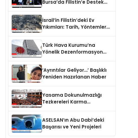
Bursa’da Filistin’e Destek
Eylemleri
İsrail’in Filistin’deki Ev
Yıkımları: Tarih, Yöntemler
ve Uluslararası Hukuk
Türk Hava Kurumu’na
Yönelik Dezenformasyon
İddiaları Yalanlandı
‘Ayrıntılar Geliyor…’ Başlıklı
Yeniden Hazırlanan Haber
Yasama Dokunulmazlığı
Tezkereleri Karma
Komisyona Havale Edildi
ASELSAN’ın Abu Dabi’deki
Başarısı ve Yeni Projeleri