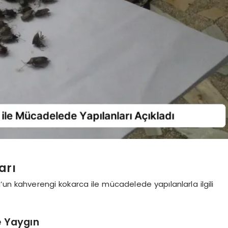
arı
’un kahverengi kokarca ile mücadelede yapılanlarla ilgili
e Yaygın