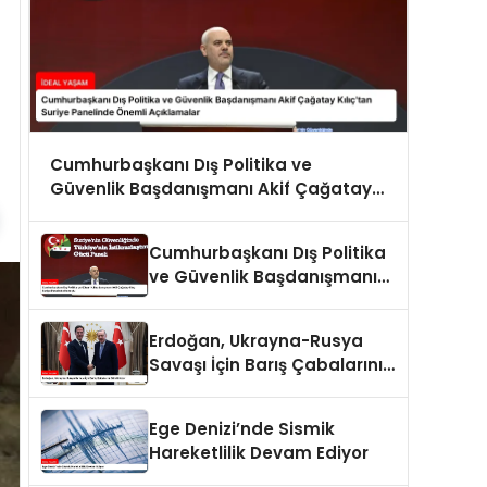
Cumhurbaşkanı Dış Politika ve
Güvenlik Başdanışmanı Akif Çağatay
Kılıç’tan Suriye Panelinde Önemli
Açıklamalar
Cumhurbaşkanı Dış Politika
ve Güvenlik Başdanışmanı
Akif Çağatay Kılıç Suriye
Panelinde Konuştu
Erdoğan, Ukrayna-Rusya
Savaşı İçin Barış Çabalarını
Sürdürüyor
Ege Denizi’nde Sismik
Hareketlilik Devam Ediyor