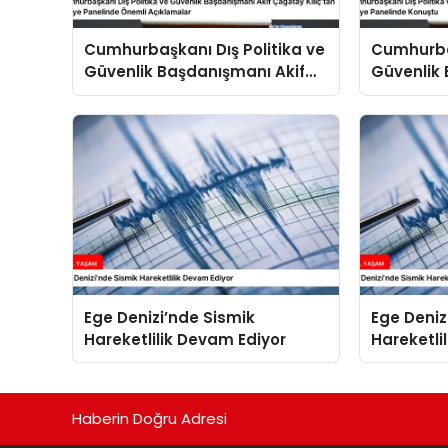
Cumhurbaşkanı Dış Politika ve
Cumhurbaş
Güvenlik Başdanışmanı Akif
Güvenlik 
Çağatay Kılıç’tan Suriye
Çağatay K
Panelinde Önemli Açıklamalar
Konuştu
Ege Denizi’nde Sismik
Ege Deniz
Hareketlilik Devam Ediyor
Hareketli
Haberin Doğru Adresi