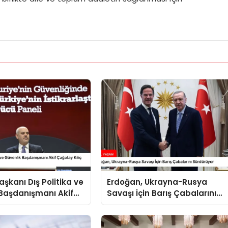
kanı Dış Politika ve
Erdoğan, Ukrayna-Rusya
Başdanışmanı Akif
Savaşı İçin Barış Çabalarını
ılıç Suriye Panelinde
Sürdürüyor