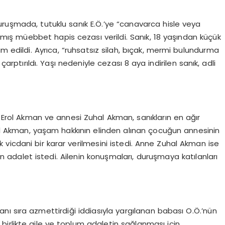
uruşmada, tutuklu sanık E.Ö.’ye “canavarca hisle veya
lmış müebbet hapis cezası verildi. Sanık, 18 yaşından küçük
m edildi. Ayrıca, “ruhsatsız silah, bıçak, mermi bulundurma
ptırıldı. Yaşı nedeniyle cezası 8 aya indirilen sanık, adli
Erol Akman ve annesi Zuhal Akman, sanıkların en ağır
rol Akman, yaşam hakkının elinden alınan çocuğun annesinin
vicdani bir karar verilmesini istedi. Anne Zuhal Akman ise
n adalet istedi. Ailenin konuşmaları, duruşmaya katılanları
anı sıra azmettirdiği iddiasıyla yargılanan babası O.Ö.’nün
a birlikte aile ve toplum adaletin sağlanması için