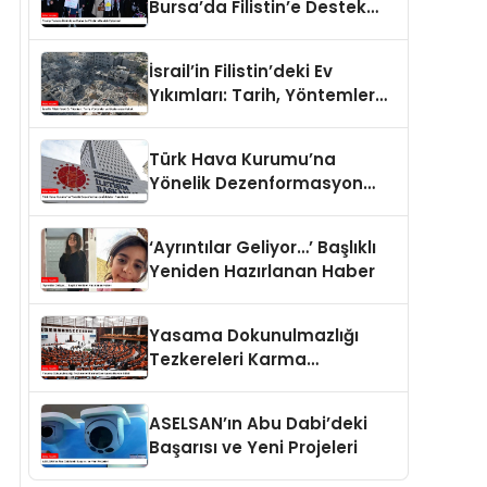
Bursa’da Filistin’e Destek
Eylemleri
İsrail’in Filistin’deki Ev
Yıkımları: Tarih, Yöntemler
ve Uluslararası Hukuk
Türk Hava Kurumu’na
Yönelik Dezenformasyon
İddiaları Yalanlandı
‘Ayrıntılar Geliyor…’ Başlıklı
Yeniden Hazırlanan Haber
Yasama Dokunulmazlığı
Tezkereleri Karma
Komisyona Havale Edildi
ASELSAN’ın Abu Dabi’deki
Başarısı ve Yeni Projeleri