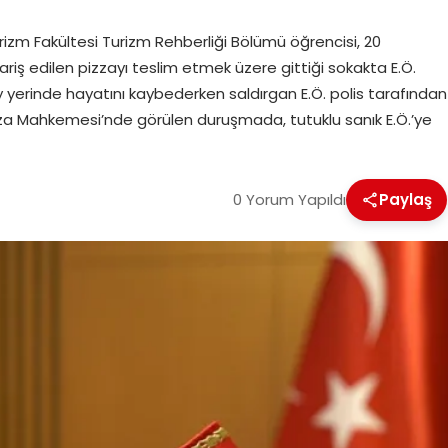
urizm Fakültesi Turizm Rehberliği Bölümü öğrencisi, 20
riş edilen pizzayı teslim etmek üzere gittiği sokakta E.Ö.
y yerinde hayatını kaybederken saldırgan E.Ö. polis tarafından
Ceza Mahkemesi’nde görülen duruşmada, tutuklu sanık E.Ö.’ye
0 Yorum Yapıldı
Paylaş