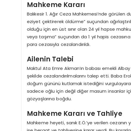
Mahkeme Kararı
Balıkesir 1. Ağır Ceza Mahkemesi’nde görülen d
eziyet çektirerek öldürme” suçundan ağırlaştırı
olduğu için en üst sınır olan 24 yıl hapse mahku
veya taşıma” suçundan da 1 yıl hapis cezasına çar
para cezasıyla cezalandırıldı.
Ailenin Talebi
Maktul Ata Emre Akman’ın babası emekli Albay 
şekilde cezalandırılmalarını talep etti. Baba E
doğum gününü kutlamak istediğini vurgulayarak 
sadece oğlu için değil diğer masum insanlar içi
gözyaşlarına boğdu.
Mahkeme Kararı ve Tahliye
Mahkeme heyeti, sanık E.Ö.’ye verilen cezanın y
ise beraat ve tahliyesine karar verdi. Bu kararl