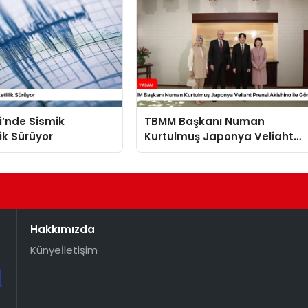
i’nde Sismik
TBMM Başkanı Numan
lik Sürüyor
Kurtulmuş Japonya Veliaht
Prensi Akishino ile Görüştü
Hakkımızda
Künye
İletişim