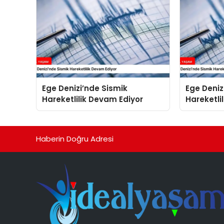
Ege Denizi’nde Sismik
Ege Deniz
Hareketlilik Devam Ediyor
Hareketli
Haberin Doğru Adresi