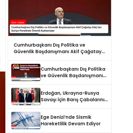
Cumhurbaşkanı Dış Politika ve
Güvenlik Başdanışmanı Akif Çağatay
Kılıç’tan Suriye Panelinde Önemli
Açıklamalar
Cumhurbaşkanı Dış Politika
ve Güvenlik Başdanışmanı
Akif Çağatay Kılıç Suriye
Panelinde Konuştu
Erdoğan, Ukrayna-Rusya
Savaşı İçin Barış Çabalarını
Sürdürüyor
Ege Denizi’nde Sismik
Hareketlilik Devam Ediyor