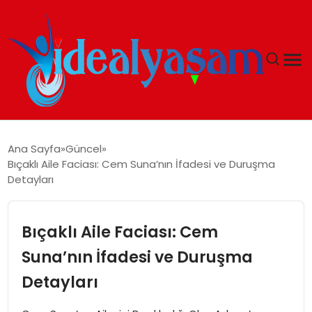
ANASAYFA
Ana Sayfa
Güncel
Bıçaklı Aile Faciası: Cem Suna’nın İfadesi ve Duruşma
GÜNDEM
Detayları
EKONOMI
Bıçaklı Aile Faciası: Cem
İDEAL YAŞAM
Suna’nın İfadesi ve Duruşma
Detayları
İDEAL SPOR