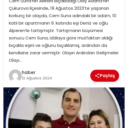
Cem Suna’nın Ailesini Bıçakladığı Olay Adana’nın
YAŞAM
Çukurova ilçesinde, 19 Ağustos 2023’te yaşanan
korkunç bir olayda, Cem Suna adındaki bir adam, 10
MAGAZIN
katlı bir apartmanın 9. katında eşi Deniz ve oğlu
Alperen’le tartışmıştır. Tartışmanın büyümesi
SAĞLIK
sonucu Cem Suna, iddiaya göre mutfaktan aldığı
bıçakla eşini ve oğlunu bıçaklamış, ardından da
SOSYAL HABER
kendisine zarar vermiştir. Olayın Ardından Gelişmeler
Olayı…
haber
Paylaş
12 Ağustos 2024