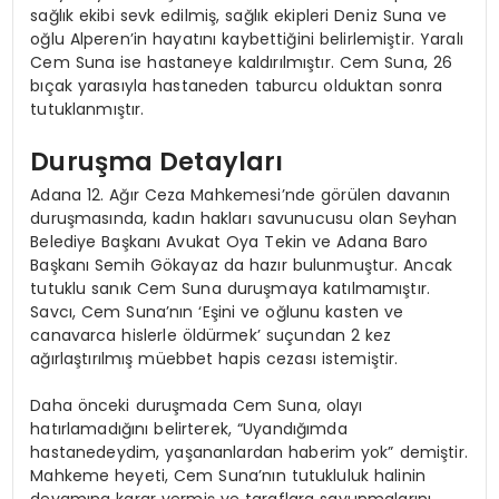
sağlık ekibi sevk edilmiş, sağlık ekipleri Deniz Suna ve
oğlu Alperen’in hayatını kaybettiğini belirlemiştir. Yaralı
Cem Suna ise hastaneye kaldırılmıştır. Cem Suna, 26
bıçak yarasıyla hastaneden taburcu olduktan sonra
tutuklanmıştır.
Duruşma Detayları
Adana 12. Ağır Ceza Mahkemesi’nde görülen davanın
duruşmasında, kadın hakları savunucusu olan Seyhan
Belediye Başkanı Avukat Oya Tekin ve Adana Baro
Başkanı Semih Gökayaz da hazır bulunmuştur. Ancak
tutuklu sanık Cem Suna duruşmaya katılmamıştır.
Savcı, Cem Suna’nın ‘Eşini ve oğlunu kasten ve
canavarca hislerle öldürmek’ suçundan 2 kez
ağırlaştırılmış müebbet hapis cezası istemiştir.
Daha önceki duruşmada Cem Suna, olayı
hatırlamadığını belirterek, “Uyandığımda
hastanedeydim, yaşananlardan haberim yok” demiştir.
Mahkeme heyeti, Cem Suna’nın tutukluluk halinin
devamına karar vermiş ve taraflara savunmalarını