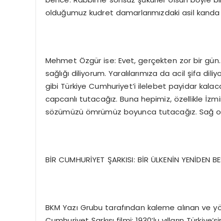
olduğumuz kudret damarlarımızdaki asil kanda
Mehmet Özgür ise: Evet, gerçekten zor bir gün.
sağlığı diliyorum. Yaralılarımıza da acil şifa d
gibi Türkiye Cumhuriyet’i ilelebet payidar kalaca
capcanlı tutacağız. Buna hepimiz, özellikle İzm
sözümüzü ömrümüz boyunca tutacağız. Sağ olu
BİR CUMHURİYET ŞARKISI: BİR ÜLKENİN YENİDEN B
BKM Yazı Grubu tarafından kaleme alınan ve y
Cumhuriyet Şarkısı filmi: 1930’lu yılların Türkiye