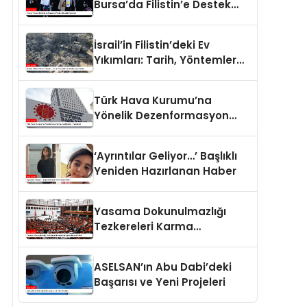
Bursa’da Filistin’e Destek
Eylemleri
İsrail’in Filistin’deki Ev
Yıkımları: Tarih, Yöntemler
ve Uluslararası Hukuk
Türk Hava Kurumu’na
Yönelik Dezenformasyon
İddiaları Yalanlandı
‘Ayrıntılar Geliyor…’ Başlıklı
Yeniden Hazırlanan Haber
Yasama Dokunulmazlığı
Tezkereleri Karma
Komisyona Havale Edildi
ASELSAN’ın Abu Dabi’deki
Başarısı ve Yeni Projeleri