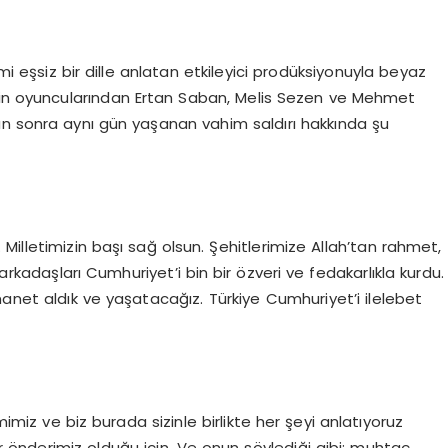
 eşsiz bir dille anlatan etkileyici prodüksiyonuyla beyaz
lmin oyuncularından Ertan Saban, Melis Sezen ve Mehmet
an sonra aynı gün yaşanan vahim saldırı hakkında şu
 Milletimizin başı sağ olsun. Şehitlerimize Allah’tan rahmet,
 arkadaşları Cumhuriyet’i bin bir özveri ve fedakarlıkla kurdu.
emanet aldık ve yaşatacağız. Türkiye Cumhuriyet’i ilelebet
imiz ve biz burada sizinle birlikte her şeyi anlatıyoruz
 önderimiz olduğu için. Ve onun söylediği gibi; muhtaç