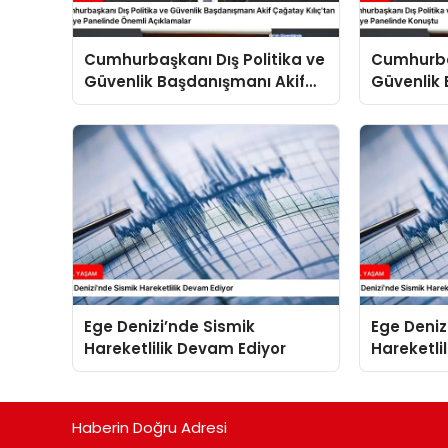
Cumhurbaşkanı Dış Politika ve
Cumhurbaş
Güvenlik Başdanışmanı Akif
Güvenlik 
Çağatay Kılıç’tan Suriye
Çağatay K
Panelinde Önemli Açıklamalar
Konuştu
Ege Denizi’nde Sismik
Ege Deniz
Hareketlilik Devam Ediyor
Hareketli
Haberin Doğru Adresi