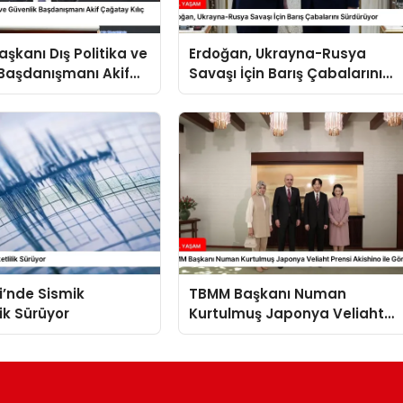
kanı Dış Politika ve
Erdoğan, Ukrayna-Rusya
Başdanışmanı Akif
Savaşı İçin Barış Çabalarını
ılıç Suriye Panelinde
Sürdürüyor
i’nde Sismik
TBMM Başkanı Numan
lik Sürüyor
Kurtulmuş Japonya Veliaht
Prensi Akishino ile Görüştü