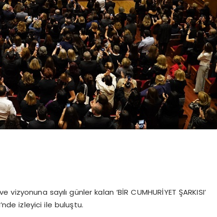
e vizyonuna sayılı günler kalan ‘BİR CUMHURİYET ŞARKISI’
e izleyici ile buluştu.