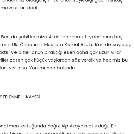
 mevcuttur. dedi.
 Ben de şehitlerimize Allah’tan rahmet, yakınlarına baş
iliyorum. Ulu Önderimiz Mustafa Kemal Atatürk’ün de söylediği
ktır. Ve bizler onun bıraktığı eseri daha çok uzun yıllar
irliler zaten çok küçük yaşlardan söz verdik ve hepimiz bu
n, var olun. Yorumunda bulundu.
ESTELENME HİKAYESİ
önetmen koltuğunda Yağız Alp Akaydın oturduğu Bir
’sinde, bir avuç genç, yetenekli ve azimli insanın bir ülkede