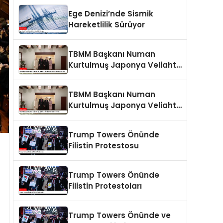
Ege Denizi’nde Sismik
Hareketlilik Sürüyor
TBMM Başkanı Numan
Kurtulmuş Japonya Veliaht
Prensi Akishino ile Görüştü
TBMM Başkanı Numan
Kurtulmuş Japonya Veliaht
Prensi ile Görüştü
Trump Towers Önünde
Filistin Protestosu
Trump Towers Önünde
Filistin Protestoları
Trump Towers Önünde ve