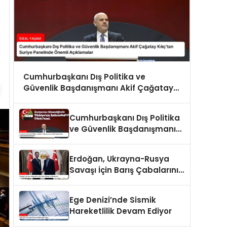
Cumhurbaşkanı Dış Politika ve
Güvenlik Başdanışmanı Akif Çağatay
Kılıç’tan Suriye Panelinde Önemli
Açıklamalar
Cumhurbaşkanı Dış Politika
ve Güvenlik Başdanışmanı
Akif Çağatay Kılıç Suriye
Panelinde Konuştu
Erdoğan, Ukrayna-Rusya
Savaşı İçin Barış Çabalarını
Sürdürüyor
Ege Denizi’nde Sismik
Hareketlilik Devam Ediyor