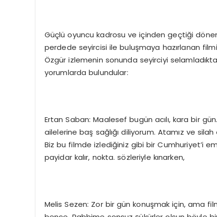
Güçlü oyuncu kadrosu ve içinden geçtiği dönemi
perdede seyircisi ile buluşmaya hazırlanan fi
Özgür izlemenin sonunda seyirciyi selamladıkt
yorumlarda bulundular:
Ertan Saban: Maalesef bugün acılı, kara bir gün.
ailelerine baş sağlığı diliyorum. Atamız ve silah
Biz bu filmde izlediğiniz gibi bir Cumhuriyet’i 
payidar kalır, nokta. sözleriyle kınarken,
Melis Sezen: Zor bir gün konuşmak için, ama film
bence. Rabbime sonsuz şükürler olsun böyle bir