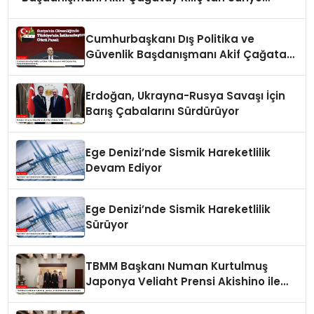
Panelinde Önemli Açıklamalar
Cumhurbaşkanı Dış Politika ve
Güvenlik Başdanışmanı Akif Çağatay
Kılıç Suriye Panelinde Konuştu
Erdoğan, Ukrayna-Rusya Savaşı İçin
Barış Çabalarını Sürdürüyor
Ege Denizi’nde Sismik Hareketlilik
Devam Ediyor
Ege Denizi’nde Sismik Hareketlilik
Sürüyor
TBMM Başkanı Numan Kurtulmuş
Japonya Veliaht Prensi Akishino ile
Görüştü