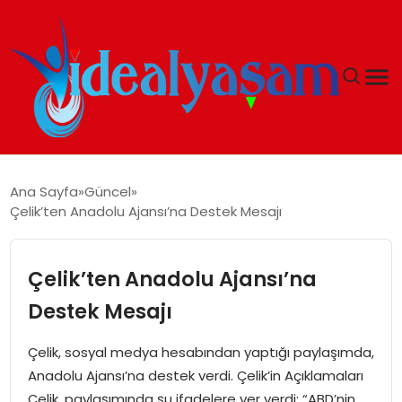
ANASAYFA
Ana Sayfa
Güncel
Çelik’ten Anadolu Ajansı’na Destek Mesajı
GÜNDEM
EKONOMI
Çelik’ten Anadolu Ajansı’na
Destek Mesajı
İDEAL YAŞAM
Çelik, sosyal medya hesabından yaptığı paylaşımda,
İDEAL SPOR
Anadolu Ajansı’na destek verdi. Çelik’in Açıklamaları
Çelik, paylaşımında şu ifadelere yer verdi: “ABD’nin