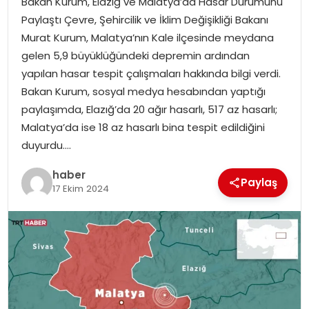
Bakan Kurum, Elazığ ve Malatya’da Hasar Durumunu
YAŞAM
Paylaştı Çevre, Şehircilik ve İklim Değişikliği Bakanı
Murat Kurum, Malatya’nın Kale ilçesinde meydana
MAGAZIN
gelen 5,9 büyüklüğündeki depremin ardından
yapılan hasar tespit çalışmaları hakkında bilgi verdi.
SAĞLIK
Bakan Kurum, sosyal medya hesabından yaptığı
paylaşımda, Elazığ’da 20 ağır hasarlı, 517 az hasarlı;
SOSYAL HABER
Malatya’da ise 18 az hasarlı bina tespit edildiğini
duyurdu….
haber
Paylaş
17 Ekim 2024