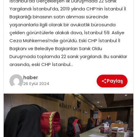
İstanbul’da Gerçekleşen İlk Duruşmada 22 Sanık
YAŞAM
Yargılandı İstanbul’da, 2019 yılında CHP’nin İstanbul İl
Başkanlığı binasının satın alınması sürecinde
MAGAZIN
yaşananlarla ilgili olarak bir avukatlık bürosunda
çekilen görüntülerle alakalı dava, İstanbul 59. Asliye
SAĞLIK
Ceza Mahkemesi’nde görüldü. Eski CHP İstanbul İl
Başkanı ve Belediye Başkanları Sanık Oldu
SOSYAL HABER
Duruşmada toplamda 22 sanık yargılandı. Bu sanıklar
arasında, eski CHP İstanbul…
haber
Paylaş
26 Eylül 2024