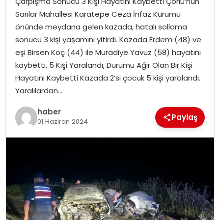
Çarpışma Sonucu 3 Kişi Hayatını Kaybetti Çorlu‘nun
YAŞAM
Sarılar Mahallesi Karatepe Ceza İnfaz Kurumu
önünde meydana gelen kazada, hatalı sollama
MAGAZIN
sonucu 3 kişi yaşamını yitirdi. Kazada Erdem (48) ve
eşi Birsen Koç (44) ile Muradiye Yavuz (58) hayatını
SAĞLIK
kaybetti. 5 Kişi Yaralandı, Durumu Ağır Olan Bir Kişi
Hayatını Kaybetti Kazada 2’si çocuk 5 kişi yaralandı.
SOSYAL HABER
Yaralılardan…
haber
Paylaş
01 Haziran 2024