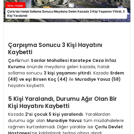
Çarpışma Sonucu 3 Kişi Hayatını
Kaybetti
Çorlu
‘nun
Sarılar Mahallesi Karatepe Ceza İnfaz
Kurumu
önünde meydana gelen kazada, hatalı
sollama sonucu
3 kişi yaşamını yitirdi
. Kazada
Erdem
(48) ve eşi Birsen Koç (44)
ile
Muradiye Yavuz (58)
hayatını kaybetti.
5 Kişi Yaralandı, Durumu Ağır Olan Bir
Kişi Hayatını Kaybetti
Kazada
2’si çocuk 5 kişi yaralandı
. Yaralılardan
durumu ağır olan
Muradiye Yavuz
tüm müdahalelere
rağmen kurtarılamadı. Diğer yaralılar ise
Çorlu Devlet
Hastanesi
‘ne kaldırılarak tedavi altına alındı.