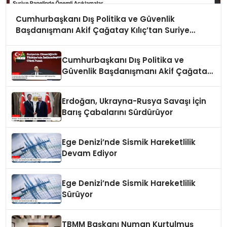
Cumhurbaşkanı Dış Politika ve Güvenlik
Başdanışmanı Akif Çağatay Kılıç’tan Suriye
Panelinde Önemli Açıklamalar
Cumhurbaşkanı Dış Politika ve
Güvenlik Başdanışmanı Akif Çağatay
Kılıç Suriye Panelinde Konuştu
Erdoğan, Ukrayna-Rusya Savaşı İçin
Barış Çabalarını Sürdürüyor
Ege Denizi’nde Sismik Hareketlilik
Devam Ediyor
Ege Denizi’nde Sismik Hareketlilik
Sürüyor
TBMM Başkanı Numan Kurtulmuş