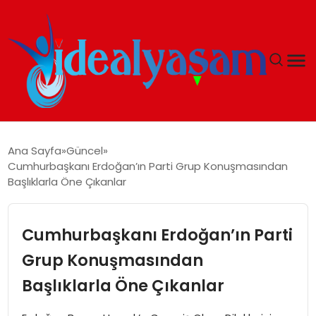
ANASAYFA
Ana Sayfa
Güncel
Cumhurbaşkanı Erdoğan’ın Parti Grup Konuşmasından
GÜNDEM
Başlıklarla Öne Çıkanlar
EKONOMI
Cumhurbaşkanı Erdoğan’ın Parti
İDEAL YAŞAM
Grup Konuşmasından
Başlıklarla Öne Çıkanlar
İDEAL SPOR