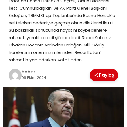
Erdoğan Bosna Hersek’e Geçmiş Olsun Dileklerini
YAŞAM
İletti Cumhurbaşkanı ve AK Parti Genel Başkanı
Erdoğan, TBMM Grup Toplantısı’nda Bosna Hersek’e
MAGAZIN
sel felaketi nedeniyle geçmiş olsun dileklerini iletti.
Su baskınları sonucunda hayatını kaybedenlere
SAĞLIK
rahmet, yaralılara acil şifalar diledi. Recai Kutan ve
Erbakan Hocanın Ardından Erdoğan, Milli Görüş
SOSYAL HABER
hareketinin önemli isimlerinden Recai Kutan’ı
rahmetle yad ederken, vefat eden…
haber
Paylaş
09 Ekim 2024