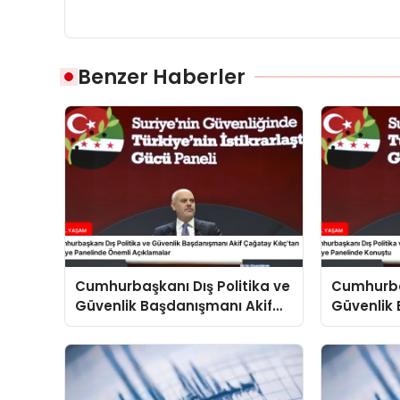
Benzer Haberler
Cumhurbaşkanı Dış Politika ve
Cumhurbaş
Güvenlik Başdanışmanı Akif
Güvenlik 
Çağatay Kılıç’tan Suriye
Çağatay K
Panelinde Önemli Açıklamalar
Konuştu