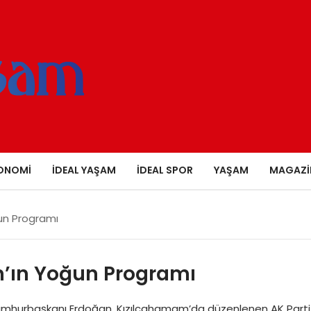
ONOMI
İDEAL YAŞAM
İDEAL SPOR
YAŞAM
MAGAZI
un Programı
’ın Yoğun Programı
Cumhurbaşkanı Erdoğan, Kızılcahamam’da düzenlenen AK Parti