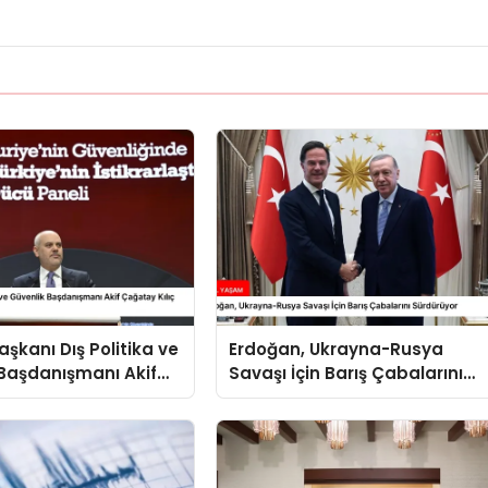
kanı Dış Politika ve
Erdoğan, Ukrayna-Rusya
Başdanışmanı Akif
Savaşı İçin Barış Çabalarını
ılıç Suriye Panelinde
Sürdürüyor