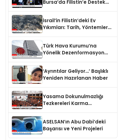
Bursa’da Filistin’e Destek
Eylemleri
İsrail’in Filistin’deki Ev
Yıkımları: Tarih, Yöntemler
ve Uluslararası Hukuk
Türk Hava Kurumu’na
Yönelik Dezenformasyon
İddiaları Yalanlandı
‘Ayrıntılar Geliyor…’ Başlıklı
Yeniden Hazırlanan Haber
Yasama Dokunulmazlığı
Tezkereleri Karma
Komisyona Havale Edildi
ASELSAN’ın Abu Dabi’deki
Başarısı ve Yeni Projeleri