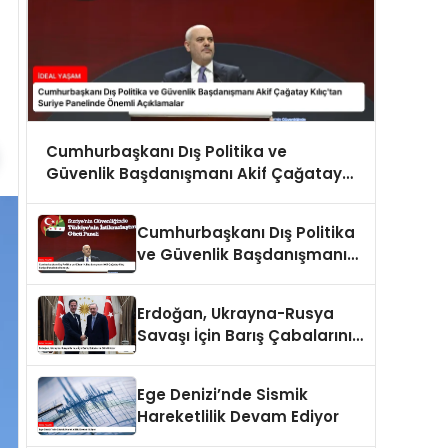
Cumhurbaşkanı Dış Politika ve
Güvenlik Başdanışmanı Akif Çağatay
Kılıç’tan Suriye Panelinde Önemli
Açıklamalar
Cumhurbaşkanı Dış Politika
ve Güvenlik Başdanışmanı
Akif Çağatay Kılıç Suriye
Panelinde Konuştu
Erdoğan, Ukrayna-Rusya
Savaşı İçin Barış Çabalarını
Sürdürüyor
Ege Denizi’nde Sismik
Hareketlilik Devam Ediyor