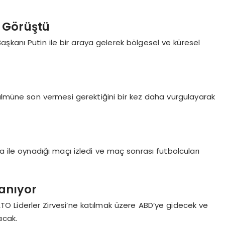
e Görüştü
şkanı Putin ile bir araya gelerek bölgesel ve küresel
zulmüne son vermesi gerektiğini bir kez daha vurgulayarak
da ile oynadığı maçı izledi ve maç sonrası futbolcuları
lanıyor
 Liderler Zirvesi’ne katılmak üzere ABD’ye gidecek ve
acak.