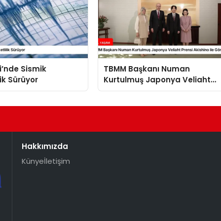
i’nde Sismik
TBMM Başkanı Numan
lik Sürüyor
Kurtulmuş Japonya Veliaht
Prensi Akishino ile Görüştü
Hakkımızda
Künye
İletişim