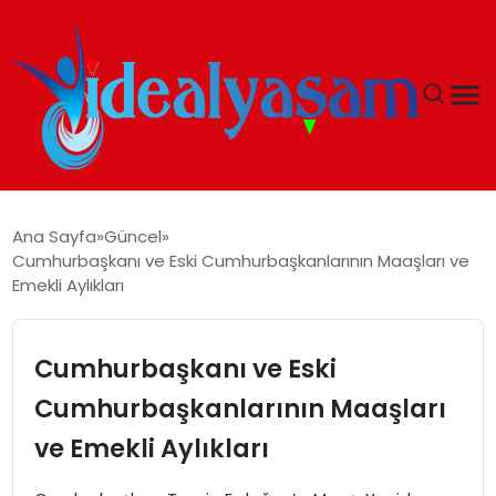
ANASAYFA
Ana Sayfa
Güncel
Cumhurbaşkanı ve Eski Cumhurbaşkanlarının Maaşları ve
GÜNDEM
Emekli Aylıkları
EKONOMI
Cumhurbaşkanı ve Eski
İDEAL YAŞAM
Cumhurbaşkanlarının Maaşları
ve Emekli Aylıkları
İDEAL SPOR