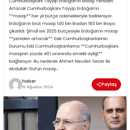
Cumhurbaşkanı Tayyip Erdoğan’ın Maaşı Yeniden
YAŞAM
Artacak Cumhurbaşkanı Tayyip Erdoğan’ın
**maaşı** her yıl bütçe ödenekleriyle belirleniyor.
MAGAZIN
Erdoğan’ın brüt maaşı 140 bin liradan 183 bin liraya
çıkarıldı. Şimdi ise 2025 bütçesiyle Erdoğan’ın maaşı
SAĞLIK
**yeniden artacak**. Eski Cumhurbaşkanlarının
Durumu Eski Cumhurbaşkanlarına **Cumhurbaşkanı
SOSYAL HABER
maaşının yüzde 40’ı oranında emekli aylığı**
bağlanıyor. Bu nedenle Ahmet Necdet Sezer ile
Abdullah Gül’ün maaşı…
haber
Paylaş
10 Ağustos 2024