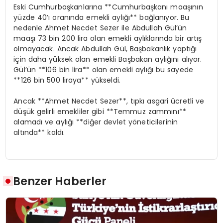
Eski Cumhurbaşkanlarına **Cumhurbaşkanı maaşının
yüzde 40’ı oranında emekli aylığı** bağlanıyor. Bu
nedenle Ahmet Necdet Sezer ile Abdullah Gül’ün
maaşı 73 bin 200 lira olan emekli aylıklarında bir artış
olmayacak. Ancak Abdullah Gül, Başbakanlık yaptığı
için daha yüksek olan emekli Başbakan aylığını alıyor.
Gül’ün **106 bin lira** olan emekli aylığı bu sayede
**126 bin 500 liraya** yükseldi.
Ancak **Ahmet Necdet Sezer**, tıpkı asgari ücretli ve
düşük gelirli emekliler gibi **Temmuz zammını**
alamadı ve aylığı **diğer devlet yöneticilerinin
altında** kaldı.
Benzer Haberler