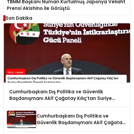
TBMM Başkanı Numan Kurtulmuş Japonya Veliaht
Prensi Akishino ile Görüştü
Son Dakika
Cumhurbaşkanı Dış Politika ve Güvenlik
Başdanışmanı Akif Çağatay Kılıç’tan Suriye
Panelinde Önemli Açıklamalar
Cumhurbaşkanı Dış Politika ve
Güvenlik Başdanışmanı Akif Çağatay
Kılıç Suriye Panelinde Konuştu