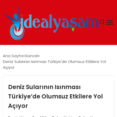
ANASAYFA
Ana Sayfa
Güncel
Deniz Sularının Isınması Türkiye’de Olumsuz Etkilere Yol
GÜNDEM
Açıyor
EKONOMI
Deniz Sularının Isınması
İDEAL YAŞAM
Türkiye’de Olumsuz Etkilere Yol
Açıyor
İDEAL SPOR