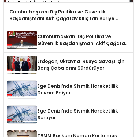
Cumhurbaşkanı Dış Politika ve Güvenlik
Başdanışmanı Akif Çağatay Kılıç’tan Suriye
Panelinde Önemli Açıklamalar
Cumhurbaşkanı Dış Politika ve
Güvenlik Başdanışmanı Akif Çağatay
Kılıç Suriye Panelinde Konuştu
Erdoğan, Ukrayna-Rusya Savaşı İçin
Barış Çabalarını Sürdürüyor
Ege Denizi’nde Sismik Hareketlilik
Devam Ediyor
Ege Denizi’nde Sismik Hareketlilik
Sürüyor
TBMM Başkanı Numan Kurtulmuş