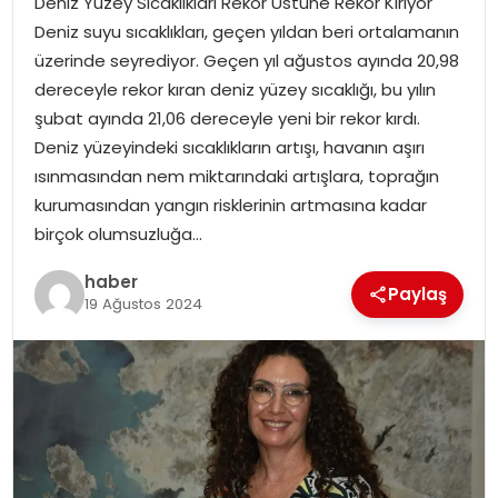
Deniz Yüzey Sıcaklıkları Rekor Üstüne Rekor Kırıyor
YAŞAM
Deniz suyu sıcaklıkları, geçen yıldan beri ortalamanın
üzerinde seyrediyor. Geçen yıl ağustos ayında 20,98
MAGAZIN
dereceyle rekor kıran deniz yüzey sıcaklığı, bu yılın
şubat ayında 21,06 dereceyle yeni bir rekor kırdı.
SAĞLIK
Deniz yüzeyindeki sıcaklıkların artışı, havanın aşırı
ısınmasından nem miktarındaki artışlara, toprağın
SOSYAL HABER
kurumasından yangın risklerinin artmasına kadar
birçok olumsuzluğa…
haber
Paylaş
19 Ağustos 2024