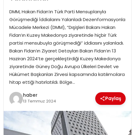
YAŞAM
DMM, Hakan Fidan’ın Türk Parti Mensuplarıyla
MAGAZIN
Görüşmediği İddialarını Yalanladı Dezenformasyonla
Mücadele Merkezi (DMM), “Dışişleri Bakanı Hakan
SAĞLIK
Fidan’ın Kuzey Makedonya ziyaretinde hiçbir Türk
partisi mensubuyla görüşmediği” iddiasını yalanladı.
SOSYAL HABER
Bakan Fidan’ın Ziyaret Detayları Bakan Fidan’ın 13
Haziran 2024’te gerçekleştirdiği Kuzey Makedonya
ziyaretinde Güney Doğu Avrupa Ülkeleri Devlet ve
Hükümet Başkanları Zirvesi kapsamında katılımcılara
hitap ettiği hatırlatıldı. Bölge…
haber
Paylaş
13 Temmuz 2024