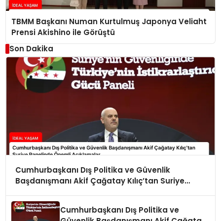
TBMM Başkanı Numan Kurtulmuş Japonya Veliaht
Prensi Akishino ile Görüştü
Son Dakika
Cumhurbaşkanı Dış Politika ve Güvenlik
Başdanışmanı Akif Çağatay Kılıç’tan Suriye
Panelinde Önemli Açıklamalar
Cumhurbaşkanı Dış Politika ve
Güvenlik Başdanışmanı Akif Çağatay