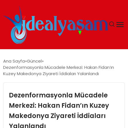
ANASAYFA
Ana Sayfa
Güncel
Dezenformasyonla Mücadele Merkezi: Hakan Fidan’ın
GÜNDEM
Kuzey Makedonya Ziyareti İddiaları Yalanlandı
EKONOMI
Dezenformasyonla Mücadele
İDEAL YAŞAM
Merkezi: Hakan Fidan’ın Kuzey
Makedonya Ziyareti İddiaları
İDEAL SPOR
Yalanlandı