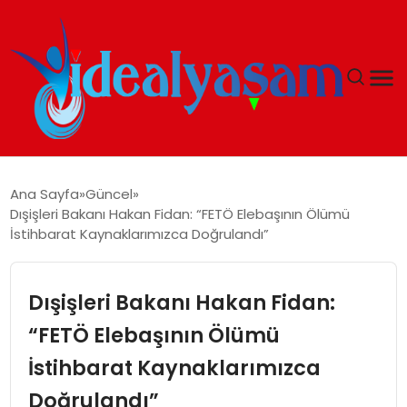
ANASAYFA
Ana Sayfa
Güncel
Dışişleri Bakanı Hakan Fidan: “FETÖ Elebaşının Ölümü
GÜNDEM
İstihbarat Kaynaklarımızca Doğrulandı”
EKONOMI
Dışişleri Bakanı Hakan Fidan:
İDEAL YAŞAM
“FETÖ Elebaşının Ölümü
İstihbarat Kaynaklarımızca
İDEAL SPOR
Doğrulandı”