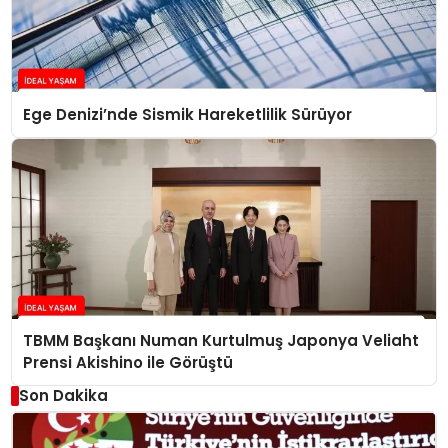
Ege Denizi’nde Sismik Hareketlilik Sürüyor
TBMM Başkanı Numan Kurtulmuş Japonya Veliaht
Prensi Akishino ile Görüştü
Son Dakika