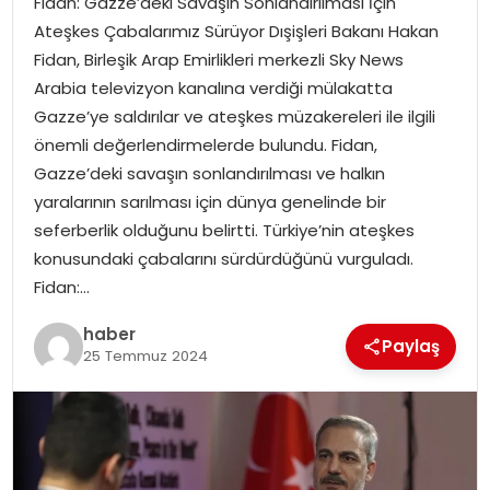
Fidan: Gazze’deki Savaşın Sonlandırılması İçin
YAŞAM
Ateşkes Çabalarımız Sürüyor Dışişleri Bakanı Hakan
Fidan, Birleşik Arap Emirlikleri merkezli Sky News
MAGAZIN
Arabia televizyon kanalına verdiği mülakatta
Gazze’ye saldırılar ve ateşkes müzakereleri ile ilgili
SAĞLIK
önemli değerlendirmelerde bulundu. Fidan,
Gazze’deki savaşın sonlandırılması ve halkın
SOSYAL HABER
yaralarının sarılması için dünya genelinde bir
seferberlik olduğunu belirtti. Türkiye’nin ateşkes
konusundaki çabalarını sürdürdüğünü vurguladı.
Fidan:…
haber
Paylaş
25 Temmuz 2024