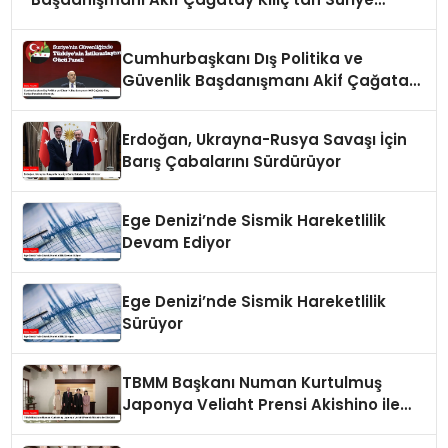
Panelinde Önemli Açıklamalar
Cumhurbaşkanı Dış Politika ve
Güvenlik Başdanışmanı Akif Çağatay
Kılıç Suriye Panelinde Konuştu
Erdoğan, Ukrayna-Rusya Savaşı İçin
Barış Çabalarını Sürdürüyor
Ege Denizi’nde Sismik Hareketlilik
Devam Ediyor
Ege Denizi’nde Sismik Hareketlilik
Sürüyor
TBMM Başkanı Numan Kurtulmuş
Japonya Veliaht Prensi Akishino ile
Görüştü