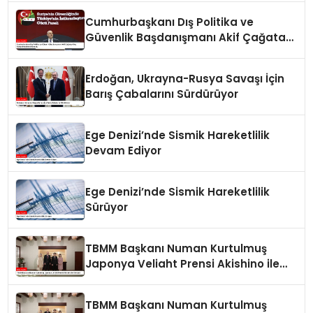
Cumhurbaşkanı Dış Politika ve
Güvenlik Başdanışmanı Akif Çağatay
Kılıç Suriye Panelinde Konuştu
Erdoğan, Ukrayna-Rusya Savaşı İçin
Barış Çabalarını Sürdürüyor
Ege Denizi’nde Sismik Hareketlilik
Devam Ediyor
Ege Denizi’nde Sismik Hareketlilik
Sürüyor
TBMM Başkanı Numan Kurtulmuş
Japonya Veliaht Prensi Akishino ile
Görüştü
TBMM Başkanı Numan Kurtulmuş