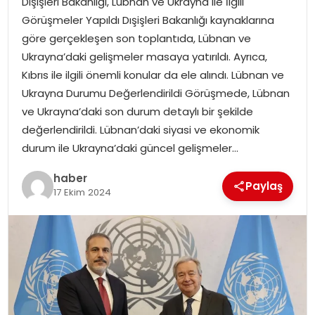
Dışişleri Bakanlığı, Lübnan ve Ukrayna ile İlgili
YAŞAM
Görüşmeler Yapıldı Dışişleri Bakanlığı kaynaklarına
göre gerçekleşen son toplantıda, Lübnan ve
MAGAZIN
Ukrayna’daki gelişmeler masaya yatırıldı. Ayrıca,
Kıbrıs ile ilgili önemli konular da ele alındı. Lübnan ve
SAĞLIK
Ukrayna Durumu Değerlendirildi Görüşmede, Lübnan
ve Ukrayna’daki son durum detaylı bir şekilde
SOSYAL HABER
değerlendirildi. Lübnan’daki siyasi ve ekonomik
durum ile Ukrayna’daki güncel gelişmeler…
haber
Paylaş
17 Ekim 2024