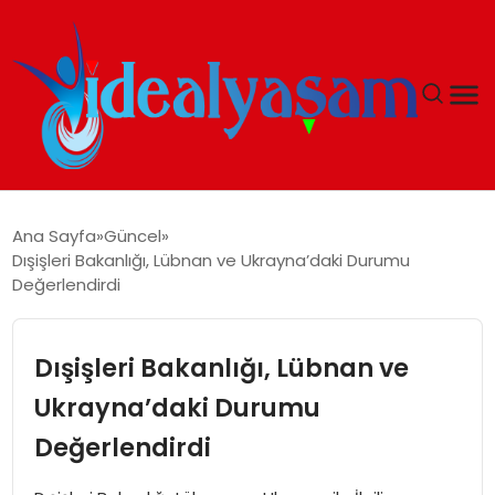
ANASAYFA
Ana Sayfa
Güncel
Dışişleri Bakanlığı, Lübnan ve Ukrayna’daki Durumu
GÜNDEM
Değerlendirdi
EKONOMI
Dışişleri Bakanlığı, Lübnan ve
İDEAL YAŞAM
Ukrayna’daki Durumu
Değerlendirdi
İDEAL SPOR