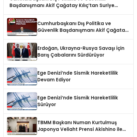
Başdanışmanı Akif Çağatay Kılıç’tan Suriye
Panelinde Önemli Açıklamalar
Cumhurbaşkanı Dış Politika ve
Güvenlik Başdanışmanı Akif Çağatay
Kılıç Suriye Panelinde Konuştu
Erdoğan, Ukrayna-Rusya Savaşı İçin
Barış Çabalarını Sürdürüyor
Ege Denizi’nde Sismik Hareketlilik
Devam Ediyor
Ege Denizi’nde Sismik Hareketlilik
Sürüyor
TBMM Başkanı Numan Kurtulmuş
Japonya Veliaht Prensi Akishino ile
Görüştü