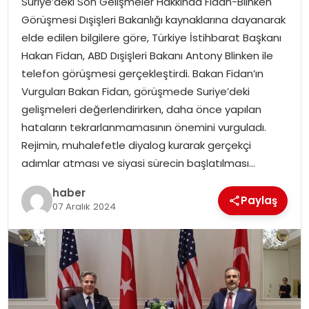
Suriye’deki Son Gelişmeler Hakkında Fidan-Blinken
YAŞAM
Görüşmesi Dışişleri Bakanlığı kaynaklarına dayanarak
elde edilen bilgilere göre, Türkiye İstihbarat Başkanı
MAGAZIN
Hakan Fidan, ABD Dışişleri Bakanı Antony Blinken ile
telefon görüşmesi gerçekleştirdi. Bakan Fidan’ın
SAĞLIK
Vurguları Bakan Fidan, görüşmede Suriye’deki
gelişmeleri değerlendirirken, daha önce yapılan
SOSYAL HABER
hataların tekrarlanmamasının önemini vurguladı.
Rejimin, muhalefetle diyalog kurarak gerçekçi
adımlar atması ve siyasi sürecin başlatılması…
haber
Paylaş
07 Aralık 2024