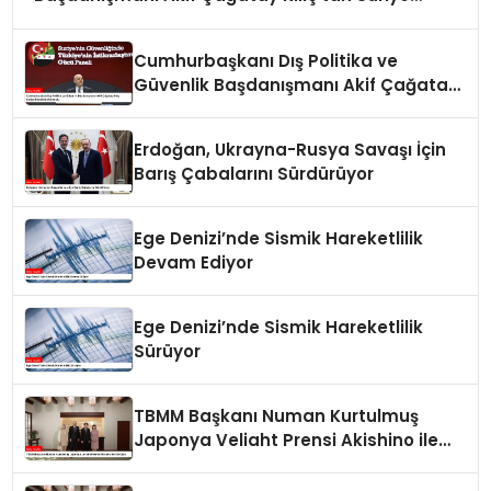
Panelinde Önemli Açıklamalar
Cumhurbaşkanı Dış Politika ve
Güvenlik Başdanışmanı Akif Çağatay
Kılıç Suriye Panelinde Konuştu
Erdoğan, Ukrayna-Rusya Savaşı İçin
Barış Çabalarını Sürdürüyor
Ege Denizi’nde Sismik Hareketlilik
Devam Ediyor
Ege Denizi’nde Sismik Hareketlilik
Sürüyor
TBMM Başkanı Numan Kurtulmuş
Japonya Veliaht Prensi Akishino ile
Görüştü