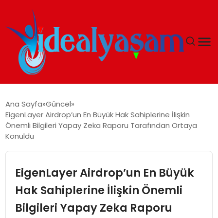
ANASAYFA
Ana Sayfa
Güncel
EigenLayer Airdrop’un En Büyük Hak Sahiplerine İlişkin
GÜNDEM
Önemli Bilgileri Yapay Zeka Raporu Tarafından Ortaya
Konuldu
EKONOMI
EigenLayer Airdrop’un En Büyük
İDEAL YAŞAM
Hak Sahiplerine İlişkin Önemli
İDEAL SPOR
Bilgileri Yapay Zeka Raporu