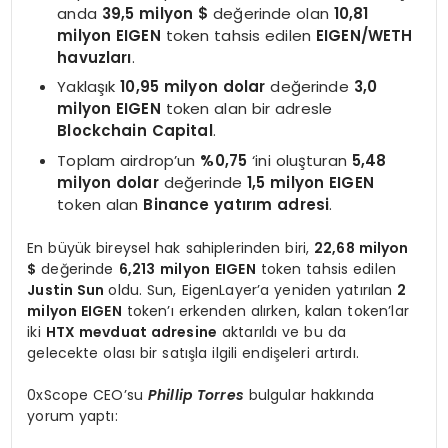
anda
39,5 milyon $
değerinde olan
10,81
milyon EIGEN
token tahsis edilen
EIGEN/WETH
havuzları
.
Yaklaşık
10,95 milyon dolar
değerinde
3,0
milyon EIGEN
token alan bir adresle
Blockchain Capital
.
Toplam airdrop’un
%0,75
‘ini oluşturan
5,48
milyon dolar
değerinde
1,5 milyon EIGEN
token alan
Binance yatırım adresi
.
En büyük bireysel hak sahiplerinden biri,
22,68 milyon
$
değerinde
6,213
milyon
EIGEN
token tahsis edilen
Justin Sun
oldu. Sun, EigenLayer’a yeniden yatırılan
2
milyon EIGEN
token’ı erkenden alırken, kalan token’lar
iki
HTX mevduat adresine
aktarıldı ve bu da
gelecekte olası bir satışla ilgili endişeleri artırdı.
0xScope CEO’su
Phillip Torres
bulgular hakkında
yorum yaptı: