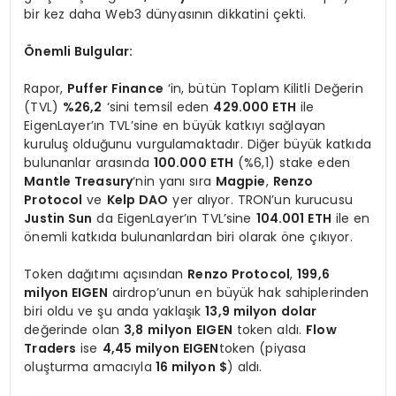
bir kez daha Web3 dünyasının dikkatini çekti.
Önemli Bulgular:
Rapor,
Puffer Finance
‘in, bütün Toplam Kilitli Değerin
(TVL)
%26,2
‘sini temsil eden
429.000 ETH
ile
EigenLayer’ın TVL’sine en büyük katkıyı sağlayan
kuruluş olduğunu vurgulamaktadır. Diğer büyük katkıda
bulunanlar arasında
100.000 ETH
(%6,1) stake eden
Mantle Treasury
‘nin yanı sıra
Magpie
,
Renzo
Protocol
ve
Kelp DAO
yer alıyor. TRON’un kurucusu
Justin Sun
da EigenLayer’ın TVL’sine
104.001 ETH
ile en
önemli katkıda bulunanlardan biri olarak öne çıkıyor.
Token dağıtımı açısından
Renzo Protocol
,
199,6
milyon EIGEN
airdrop’unun en büyük hak sahiplerinden
biri oldu ve şu anda yaklaşık
13,9 milyon dolar
değerinde olan
3,8
milyon
EIGEN
token aldı.
Flow
Traders
ise
4,45 milyon EIGEN
token (piyasa
oluşturma amacıyla
16 milyon $
) aldı.