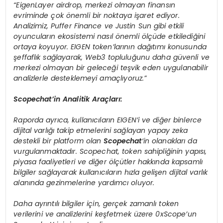
“EigenLayer airdrop, merkezi olmayan finansın
evriminde çok önemli bir noktaya işaret ediyor.
Analizimiz, Puffer Finance ve Justin Sun gibi etkili
oyuncuların ekosistemi nasıl önemli ölçüde etkilediğini
ortaya koyuyor.
EIGEN token’larının dağıtımı konusunda
şeffaflık sağlayarak, Web3 topluluğunu daha güvenli ve
merkezi olmayan bir geleceği teşvik eden uygulanabilir
analizlerle desteklemeyi amaçlıyoruz.”
Scopechat’in Analitik Araçları:
Raporda ayrıca, kullanıcıların EIGEN’i ve diğer binlerce
dijital varlığı takip etmelerini sağlayan yapay zeka
destekli bir platform olan
Scopechat
‘in olanakları da
vurgulanmaktadır. Scopechat, token sahipliğinin yapısı,
piyasa faaliyetleri ve diğer ölçütler hakkında kapsamlı
bilgiler sağlayarak kullanıcıların hızla gelişen dijital varlık
alanında gezinmelerine yardımcı oluyor.
Daha ayrıntılı bilgiler için, gerçek zamanlı token
verilerini ve analizlerini keşfetmek üzere 0xScope’un