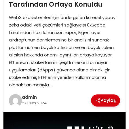
YAŞAM
Tarafından Ortaya Konuldu
Web3 ekosistemleri için önde gelen küresel yapay
MAGAZIN
zeka odaklı veri çözümleri sağlayıcısı 0xScope
tarafından hazırlanan son rapor, EigenLayer
SAĞLIK
airdrop’unun derinlemesine bir analizini sunarak
platformun en büyük katkıcıları ve en büyük token
SOSYAL HABER
alıcıları hakkında önemli ayrıntıları ortaya koyuyor.
Ethereum staker’larının çeşitli merkezi olmayan
uygulamaları (dApps) güvence altına almak için
stake edilmiş ETH’lerini yeniden kullanmalarına
olanak tanımasıyla…
admin
Paylaş
27 Ekim 2024