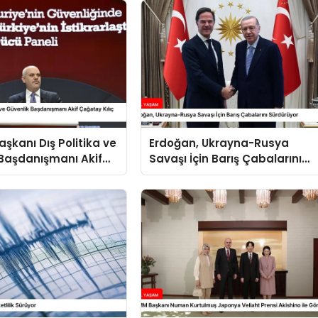
kanı Dış Politika ve
Erdoğan, Ukrayna-Rusya
Başdanışmanı Akif
Savaşı İçin Barış Çabalarını
ılıç Suriye Panelinde
Sürdürüyor