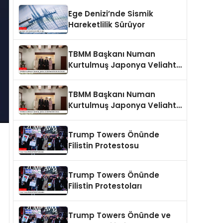
Ege Denizi’nde Sismik
Hareketlilik Sürüyor
TBMM Başkanı Numan
Kurtulmuş Japonya Veliaht
Prensi Akishino ile Görüştü
TBMM Başkanı Numan
Kurtulmuş Japonya Veliaht
Prensi ile Görüştü
Trump Towers Önünde
Filistin Protestosu
Trump Towers Önünde
Filistin Protestoları
Trump Towers Önünde ve