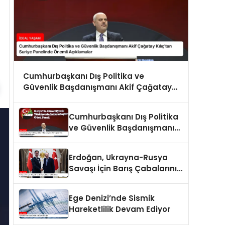
Cumhurbaşkanı Dış Politika ve
Güvenlik Başdanışmanı Akif Çağatay
Kılıç’tan Suriye Panelinde Önemli
Açıklamalar
Cumhurbaşkanı Dış Politika
ve Güvenlik Başdanışmanı
Akif Çağatay Kılıç Suriye
Panelinde Konuştu
Erdoğan, Ukrayna-Rusya
Savaşı İçin Barış Çabalarını
Sürdürüyor
Ege Denizi’nde Sismik
Hareketlilik Devam Ediyor