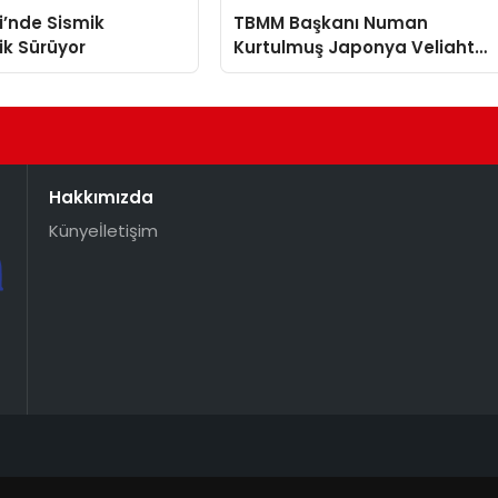
i’nde Sismik
TBMM Başkanı Numan
lik Sürüyor
Kurtulmuş Japonya Veliaht
Prensi Akishino ile Görüştü
Hakkımızda
Künye
İletişim