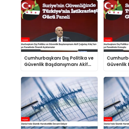
Cumhurbaşkanı Dış Politika ve
Cumhurbaş
Güvenlik Başdanışmanı Akif
Güvenlik 
Çağatay Kılıç’tan Suriye
Çağatay K
Panelinde Önemli Açıklamalar
Konuştu