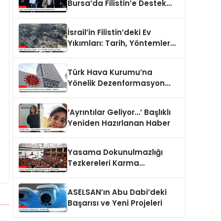
Bursa’da Filistin’e Destek
Eylemleri
İsrail’in Filistin’deki Ev
Yıkımları: Tarih, Yöntemler
ve Uluslararası Hukuk
Türk Hava Kurumu’na
Yönelik Dezenformasyon
İddiaları Yalanlandı
‘Ayrıntılar Geliyor…’ Başlıklı
Yeniden Hazırlanan Haber
Yasama Dokunulmazlığı
Tezkereleri Karma
Komisyona Havale Edildi
ASELSAN’ın Abu Dabi’deki
Başarısı ve Yeni Projeleri