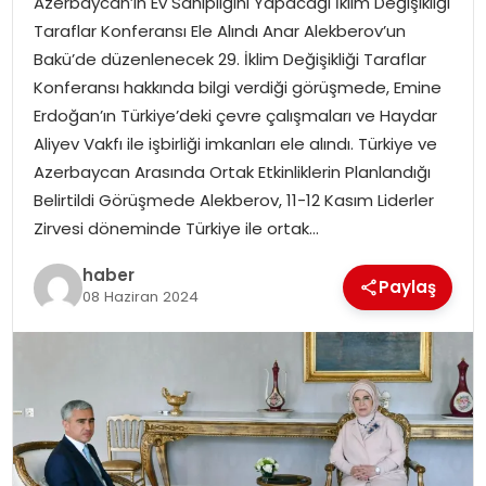
Azerbaycan’ın Ev Sahipliğini Yapacağı İklim Değişikliği
YAŞAM
Taraflar Konferansı Ele Alındı Anar Alekberov’un
Bakü’de düzenlenecek 29. İklim Değişikliği Taraflar
MAGAZIN
Konferansı hakkında bilgi verdiği görüşmede, Emine
Erdoğan’ın Türkiye’deki çevre çalışmaları ve Haydar
SAĞLIK
Aliyev Vakfı ile işbirliği imkanları ele alındı. Türkiye ve
Azerbaycan Arasında Ortak Etkinliklerin Planlandığı
SOSYAL HABER
Belirtildi Görüşmede Alekberov, 11-12 Kasım Liderler
Zirvesi döneminde Türkiye ile ortak…
haber
Paylaş
08 Haziran 2024