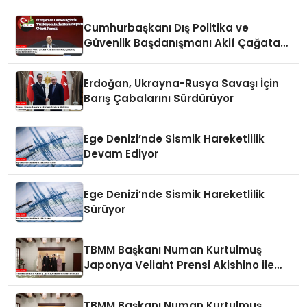
Panelinde Önemli Açıklamalar
Cumhurbaşkanı Dış Politika ve
Güvenlik Başdanışmanı Akif Çağatay
Kılıç Suriye Panelinde Konuştu
Erdoğan, Ukrayna-Rusya Savaşı İçin
Barış Çabalarını Sürdürüyor
Ege Denizi’nde Sismik Hareketlilik
Devam Ediyor
Ege Denizi’nde Sismik Hareketlilik
Sürüyor
TBMM Başkanı Numan Kurtulmuş
Japonya Veliaht Prensi Akishino ile
Görüştü
TBMM Başkanı Numan Kurtulmuş