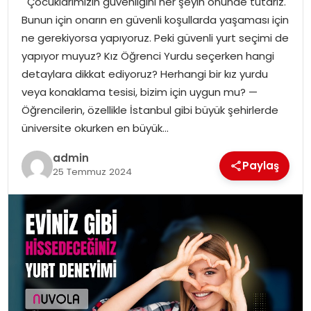
Çocuklarımızın güvenliğini her şeyin önünde tutarız.
YAŞAM
Bunun için onarın en güvenli koşullarda yaşaması için
ne gerekiyorsa yapıyoruz. Peki güvenli yurt seçimi de
MAGAZIN
yapıyor muyuz? Kız Öğrenci Yurdu seçerken hangi
detaylara dikkat ediyoruz? Herhangi bir kız yurdu
SAĞLIK
veya konaklama tesisi, bizim için uygun mu? —
Öğrencilerin, özellikle İstanbul gibi büyük şehirlerde
SOSYAL HABER
üniversite okurken en büyük…
admin
Paylaş
25 Temmuz 2024