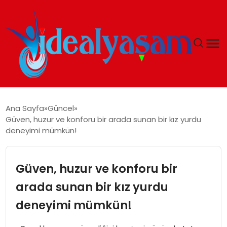
ANASAYFA
Ana Sayfa
Güncel
Güven, huzur ve konforu bir arada sunan bir kız yurdu
GÜNDEM
deneyimi mümkün!
EKONOMI
Güven, huzur ve konforu bir
İDEAL YAŞAM
arada sunan bir kız yurdu
deneyimi mümkün!
İDEAL SPOR