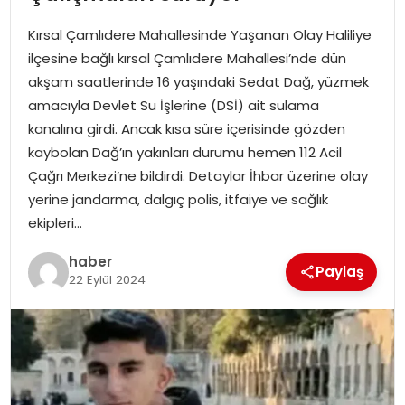
YAŞAM
Kırsal Çamlıdere Mahallesinde Yaşanan Olay Haliliye
MAGAZIN
ilçesine bağlı kırsal Çamlıdere Mahallesi’nde dün
akşam saatlerinde 16 yaşındaki Sedat Dağ, yüzmek
SAĞLIK
amacıyla Devlet Su İşlerine (DSİ) ait sulama
kanalına girdi. Ancak kısa süre içerisinde gözden
SOSYAL HABER
kaybolan Dağ’ın yakınları durumu hemen 112 Acil
Çağrı Merkezi’ne bildirdi. Detaylar İhbar üzerine olay
yerine jandarma, dalgıç polis, itfaiye ve sağlık
ekipleri…
haber
Paylaş
22 Eylül 2024