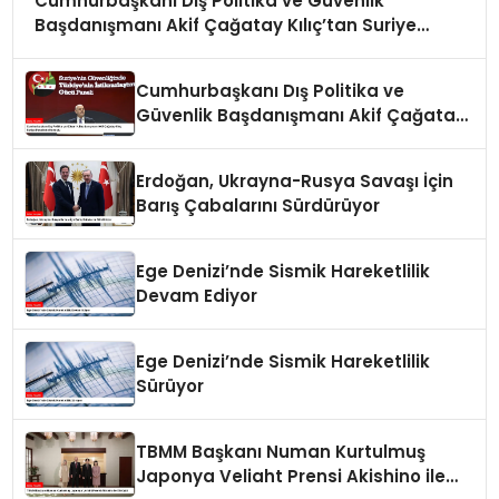
Cumhurbaşkanı Dış Politika ve Güvenlik
Başdanışmanı Akif Çağatay Kılıç’tan Suriye
Panelinde Önemli Açıklamalar
Cumhurbaşkanı Dış Politika ve
Güvenlik Başdanışmanı Akif Çağatay
Kılıç Suriye Panelinde Konuştu
Erdoğan, Ukrayna-Rusya Savaşı İçin
Barış Çabalarını Sürdürüyor
Ege Denizi’nde Sismik Hareketlilik
Devam Ediyor
Ege Denizi’nde Sismik Hareketlilik
Sürüyor
TBMM Başkanı Numan Kurtulmuş
Japonya Veliaht Prensi Akishino ile