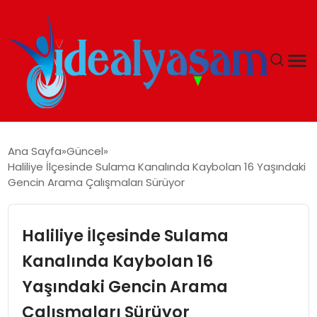
ANASAYFA
Ana Sayfa
Güncel
Haliliye İlçesinde Sulama Kanalında Kaybolan 16 Yaşındaki
GÜNDEM
Gencin Arama Çalışmaları Sürüyor
EKONOMI
Haliliye İlçesinde Sulama
İDEAL YAŞAM
Kanalında Kaybolan 16
Yaşındaki Gencin Arama
İDEAL SPOR
Çalışmaları Sürüyor