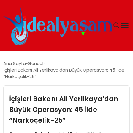
ANASAYFA
Ana Sayfa
Güncel
İçişleri Bakanı Ali Yerlikaya’dan Büyük Operasyon: 45 İlde
GÜNDEM
“Narkoçelik-25”
EKONOMI
İçişleri Bakanı Ali Yerlikaya’dan
İDEAL YAŞAM
Büyük Operasyon: 45 İlde
“Narkoçelik-25”
İDEAL SPOR