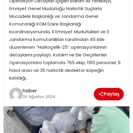
Operasyon Detayları İçişleri Bakanı Ali Yerlikaya,
YAŞAM
Emniyet Genel Müdürlüğü Narkotik Suçlarla
Mücadele Başkanlığı ve Jandarma Genel
MAGAZIN
Komutanlığı KOM Daire Başkanlığı
koordinasyonunda, İl Emniyet Müdürlükleri ve İl
SAĞLIK
Jandarma Komutanlıkları tarafından 45 ilde
düzenlenen “Narkoçelik-25” operasyonlarının
SOSYAL HABER
detaylarını paylaştı. Katılım ve Ele Geçirilenler
Operasyonlara toplamda 765 ekip, 1910 personel, 9
hava aracı ve 26 narkotik dedektör köpeğin
katıldığı…
haber
Paylaş
20 Ağustos 2024