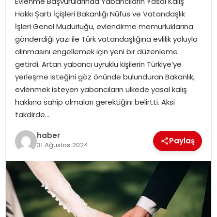
Evlenme Başvurularında Yabancıların Yasal Kalış
YAŞAM
Hakkı Şartı İçişleri Bakanlığı Nüfus ve Vatandaşlık
İşleri Genel Müdürlüğü, evlendirme memurluklarına
MAGAZIN
gönderdiği yazı ile Türk vatandaşlığına evlilik yoluyla
alınmasını engellemek için yeni bir düzenleme
SAĞLIK
getirdi. Artan yabancı uyruklu kişilerin Türkiye’ye
yerleşme isteğini göz önünde bulunduran Bakanlık,
SOSYAL HABER
evlenmek isteyen yabancıların ülkede yasal kalış
hakkına sahip olmaları gerektiğini belirtti. Aksi
takdirde…
haber
Paylaş
31 Ağustos 2024