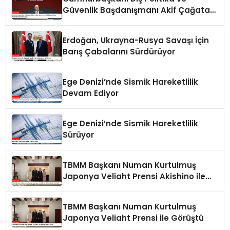
Güvenlik Başdanışmanı Akif Çağatay
Kılıç Suriye Panelinde Konuştu
Erdoğan, Ukrayna-Rusya Savaşı İçin
Barış Çabalarını Sürdürüyor
Ege Denizi’nde Sismik Hareketlilik
Devam Ediyor
Ege Denizi’nde Sismik Hareketlilik
Sürüyor
TBMM Başkanı Numan Kurtulmuş
Japonya Veliaht Prensi Akishino ile
Görüştü
TBMM Başkanı Numan Kurtulmuş
Japonya Veliaht Prensi ile Görüştü