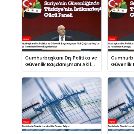
Cumhurbaşkanı Dış Politika ve
Cumhurbaş
Güvenlik Başdanışmanı Akif
Güvenlik 
Çağatay Kılıç’tan Suriye
Çağatay K
Panelinde Önemli Açıklamalar
Konuştu