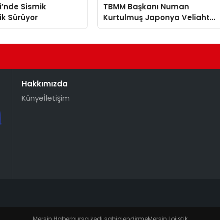
i’nde Sismik
TBMM Başkanı Numan
lik Sürüyor
Kurtulmuş Japonya Veliaht
Prensi Akishino ile Görüştü
Hakkımızda
Künye
İletişim
Mersin Haber
bursa kedi sahiplendirme
Mersin Lojistik