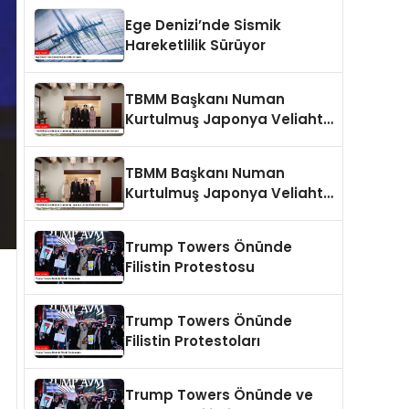
Ege Denizi’nde Sismik
Hareketlilik Sürüyor
TBMM Başkanı Numan
Kurtulmuş Japonya Veliaht
Prensi Akishino ile Görüştü
TBMM Başkanı Numan
Kurtulmuş Japonya Veliaht
Prensi ile Görüştü
Trump Towers Önünde
Filistin Protestosu
Trump Towers Önünde
Filistin Protestoları
Trump Towers Önünde ve