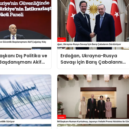
kanı Dış Politika ve
Erdoğan, Ukrayna-Rusya
Başdanışmanı Akif
Savaşı İçin Barış Çabalarını
ılıç Suriye Panelinde
Sürdürüyor