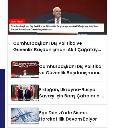
Cumhurbaşkanı Dış Politika ve
Güvenlik Başdanışmanı Akif Çağatay
Kılıç’tan Suriye Panelinde Önemli
Açıklamalar
Cumhurbaşkanı Dış Politika
ve Güvenlik Başdanışmanı
Akif Çağatay Kılıç Suriye
Panelinde Konuştu
Erdoğan, Ukrayna-Rusya
Savaşı İçin Barış Çabalarını
Sürdürüyor
Ege Denizi’nde Sismik
Hareketlilik Devam Ediyor