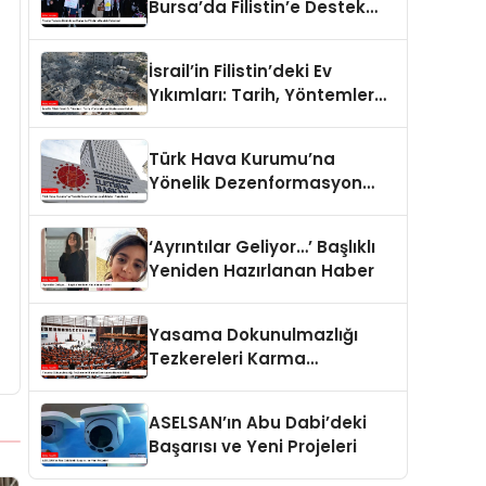
Bursa’da Filistin’e Destek
Eylemleri
İsrail’in Filistin’deki Ev
Yıkımları: Tarih, Yöntemler
ve Uluslararası Hukuk
Türk Hava Kurumu’na
Yönelik Dezenformasyon
İddiaları Yalanlandı
‘Ayrıntılar Geliyor…’ Başlıklı
Yeniden Hazırlanan Haber
Yasama Dokunulmazlığı
Tezkereleri Karma
Komisyona Havale Edildi
ASELSAN’ın Abu Dabi’deki
Başarısı ve Yeni Projeleri