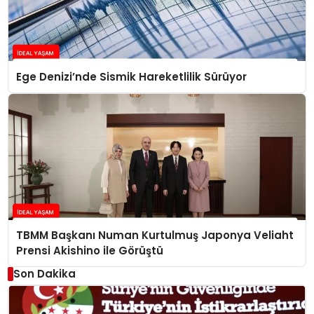
Ege Denizi’nde Sismik Hareketlilik Sürüyor
TBMM Başkanı Numan Kurtulmuş Japonya Veliaht
Prensi Akishino ile Görüştü
Son Dakika