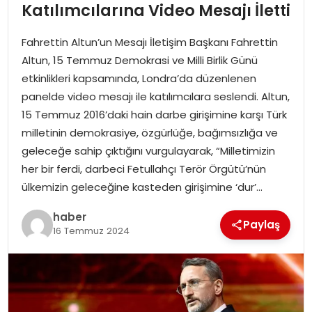
YAŞAM
Katılımcılarına Video Mesajı İletti
Fahrettin Altun’un Mesajı İletişim Başkanı Fahrettin
MAGAZIN
Altun, 15 Temmuz Demokrasi ve Milli Birlik Günü
etkinlikleri kapsamında, Londra’da düzenlenen
SAĞLIK
panelde video mesajı ile katılımcılara seslendi. Altun,
15 Temmuz 2016’daki hain darbe girişimine karşı Türk
SOSYAL HABER
milletinin demokrasiye, özgürlüğe, bağımsızlığa ve
geleceğe sahip çıktığını vurgulayarak, “Milletimizin
her bir ferdi, darbeci Fetullahçı Terör Örgütü’nün
ülkemizin geleceğine kasteden girişimine ‘dur’…
haber
Paylaş
16 Temmuz 2024