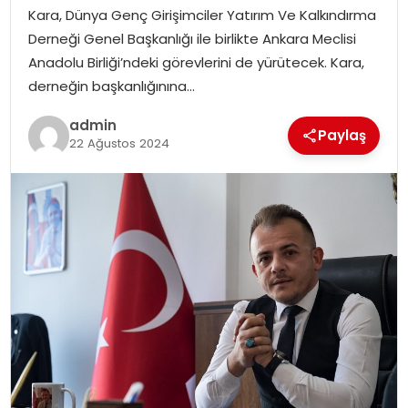
YAŞAM
Kara, Dünya Genç Girişimciler Yatırım Ve Kalkındırma
Derneği Genel Başkanlığı ile birlikte Ankara Meclisi
MAGAZIN
Anadolu Birliği’ndeki görevlerini de yürütecek. Kara,
derneğin başkanlığınına…
SAĞLIK
admin
Paylaş
22 Ağustos 2024
SOSYAL HABER