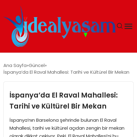
ANASAYFA
Ana Sayfa
Güncel
İspanya’da El Raval Mahallesi: Tarihi ve Kültürel Bir Mekan
GÜNDEM
EKONOMI
İspanya’da El Raval Mahallesi:
Tarihi ve Kültürel Bir Mekan
İDEAL YAŞAM
İspanya’nın Barselona şehrinde bulunan El Raval
İDEAL SPOR
Mahallesi, tarihi ve kültürel açıdan zengin bir mekan
olarak dikkat çekiyor. Peki, El Raval Mahallesi’ni bu