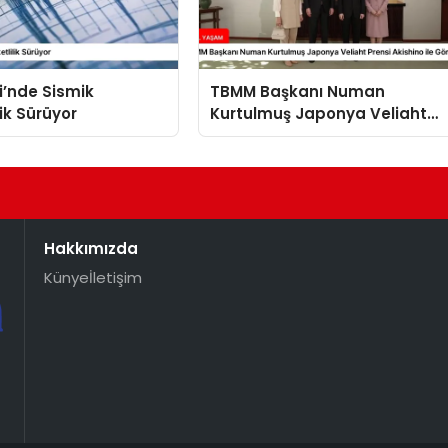
i’nde Sismik
TBMM Başkanı Numan
lik Sürüyor
Kurtulmuş Japonya Veliaht
Prensi Akishino ile Görüştü
Hakkımızda
Künye
İletişim