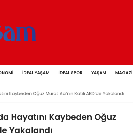
ONOMI
İDEAL YAŞAM
İDEAL SPOR
YAŞAM
MAGAZI
tını Kaybeden Oğuz Murat Aci’nin Katili ABD’de Yakalandı
nda Hayatını Kaybeden Oğuz
’de Yakalandı