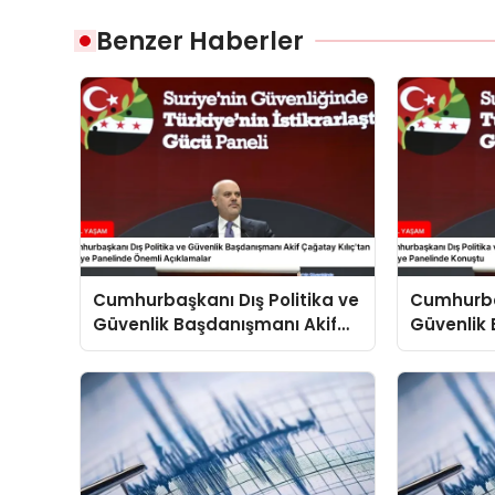
Benzer Haberler
Cumhurbaşkanı Dış Politika ve
Cumhurbaş
Güvenlik Başdanışmanı Akif
Güvenlik 
Çağatay Kılıç’tan Suriye
Çağatay K
Panelinde Önemli Açıklamalar
Konuştu