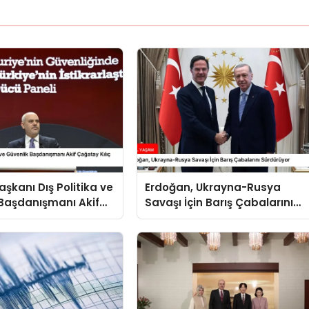
kanı Dış Politika ve
Erdoğan, Ukrayna-Rusya
Başdanışmanı Akif
Savaşı İçin Barış Çabalarını
ılıç Suriye Panelinde
Sürdürüyor