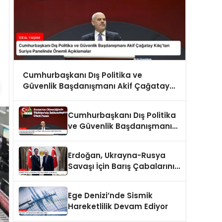
Cumhurbaşkanı Dış Politika ve
Güvenlik Başdanışmanı Akif Çağatay
Kılıç’tan Suriye Panelinde Önemli
Açıklamalar
Cumhurbaşkanı Dış Politika
ve Güvenlik Başdanışmanı
Akif Çağatay Kılıç Suriye
Panelinde Konuştu
Erdoğan, Ukrayna-Rusya
Savaşı İçin Barış Çabalarını
Sürdürüyor
Ege Denizi’nde Sismik
Hareketlilik Devam Ediyor