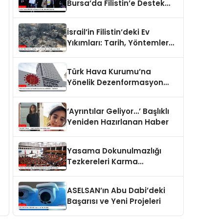
Bursa’da Filistin’e Destek
Eylemleri
İsrail’in Filistin’deki Ev
Yıkımları: Tarih, Yöntemler
ve Uluslararası Hukuk
Türk Hava Kurumu’na
Yönelik Dezenformasyon
İddiaları Yalanlandı
‘Ayrıntılar Geliyor…’ Başlıklı
Yeniden Hazırlanan Haber
Yasama Dokunulmazlığı
Tezkereleri Karma
Komisyona Havale Edildi
ASELSAN’ın Abu Dabi’deki
Başarısı ve Yeni Projeleri