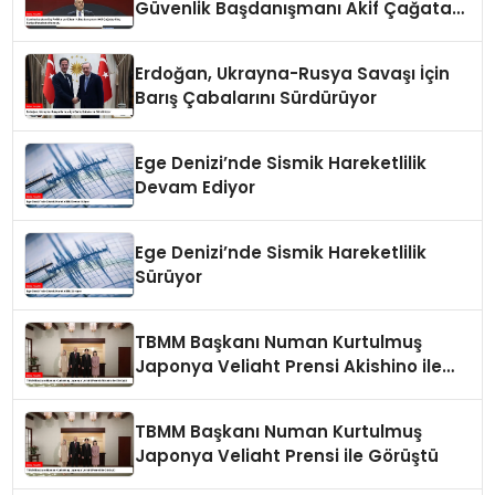
Güvenlik Başdanışmanı Akif Çağatay
Kılıç Suriye Panelinde Konuştu
Erdoğan, Ukrayna-Rusya Savaşı İçin
Barış Çabalarını Sürdürüyor
Ege Denizi’nde Sismik Hareketlilik
Devam Ediyor
Ege Denizi’nde Sismik Hareketlilik
Sürüyor
TBMM Başkanı Numan Kurtulmuş
Japonya Veliaht Prensi Akishino ile
Görüştü
TBMM Başkanı Numan Kurtulmuş
Japonya Veliaht Prensi ile Görüştü