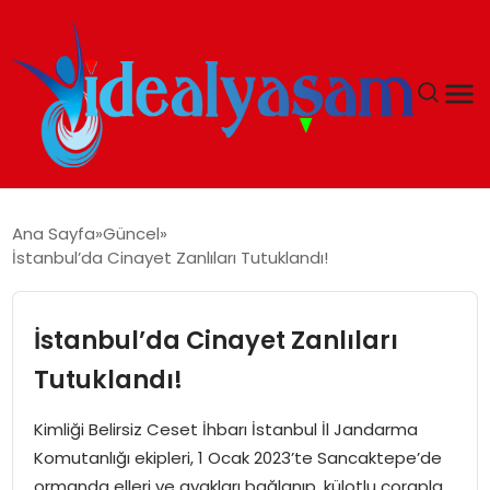
ANASAYFA
Ana Sayfa
Güncel
İstanbul’da Cinayet Zanlıları Tutuklandı!
GÜNDEM
EKONOMI
İstanbul’da Cinayet Zanlıları
Tutuklandı!
İDEAL YAŞAM
Kimliği Belirsiz Ceset İhbarı İstanbul İl Jandarma
İDEAL SPOR
Komutanlığı ekipleri, 1 Ocak 2023’te Sancaktepe’de
ormanda elleri ve ayakları bağlanıp, külotlu çorapla