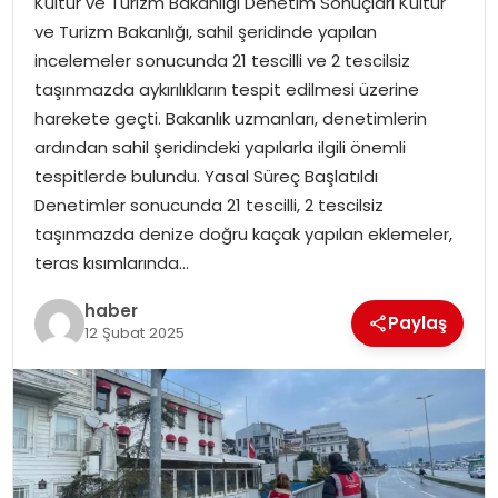
Kültür ve Turizm Bakanlığı Denetim Sonuçları Kültür
YAŞAM
ve Turizm Bakanlığı, sahil şeridinde yapılan
incelemeler sonucunda 21 tescilli ve 2 tescilsiz
MAGAZIN
taşınmazda aykırılıkların tespit edilmesi üzerine
harekete geçti. Bakanlık uzmanları, denetimlerin
SAĞLIK
ardından sahil şeridindeki yapılarla ilgili önemli
tespitlerde bulundu. Yasal Süreç Başlatıldı
SOSYAL HABER
Denetimler sonucunda 21 tescilli, 2 tescilsiz
taşınmazda denize doğru kaçak yapılan eklemeler,
teras kısımlarında…
haber
Paylaş
12 Şubat 2025