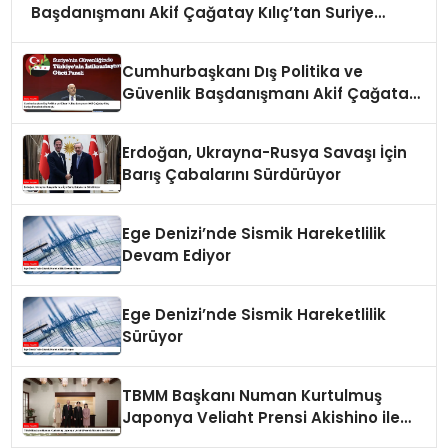
Başdanışmanı Akif Çağatay Kılıç’tan Suriye
Panelinde Önemli Açıklamalar
Cumhurbaşkanı Dış Politika ve
Güvenlik Başdanışmanı Akif Çağatay
Kılıç Suriye Panelinde Konuştu
Erdoğan, Ukrayna-Rusya Savaşı İçin
Barış Çabalarını Sürdürüyor
Ege Denizi’nde Sismik Hareketlilik
Devam Ediyor
Ege Denizi’nde Sismik Hareketlilik
Sürüyor
TBMM Başkanı Numan Kurtulmuş
Japonya Veliaht Prensi Akishino ile
Görüştü