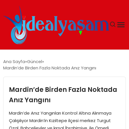
ANASAYFA
Ana Sayfa
Güncel
Mardin’de Birden Fazla Noktada Anız Yangını
GÜNDEM
EKONOMI
Mardin’de Birden Fazla Noktada
Anız Yangını
İDEAL YAŞAM
Mardin’de Anız Yangınları Kontrol Altına Alınmaya
İDEAL SPOR
Çalışılıyor Mardin’in Kızıltepe ilçesi merkez Turgut
Özal, Bahçelievler ve kırsal İbrahimiye, ile Ömerli