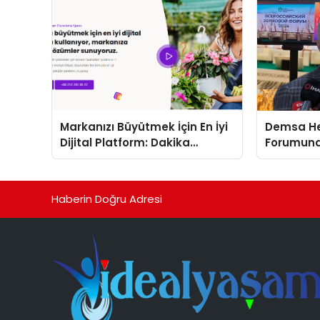
Markanızı Büyütmek İçin En İyi
Demsa Hel
Dijital Platform: Dakika
Forumund
Reklam ve Pazarlama Ajansı
Haberin Doğru Adresi