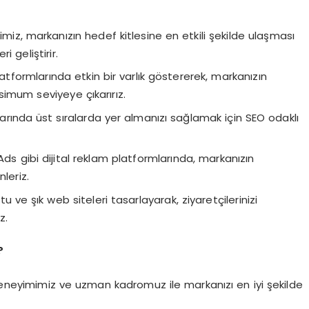
miz, markanızın hedef kitlesine en etkili şekilde ulaşması
i geliştirir.
tformlarında etkin bir varlık göstererek, markanızın
aksimum seviyeye çıkarırız.
rında üst sıralarda yer almanızı sağlamak için SEO odaklı
s gibi dijital reklam platformlarında, markanızın
leriz.
stu ve şık web siteleri tasarlayarak, ziyaretçilerinizi
z.
?
deneyimimiz ve uzman kadromuz ile markanızı en iyi şekilde