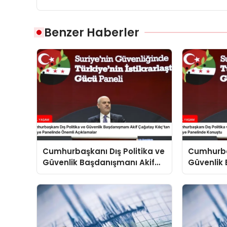
Benzer Haberler
Cumhurbaşkanı Dış Politika ve
Cumhurbaş
Güvenlik Başdanışmanı Akif
Güvenlik 
Çağatay Kılıç’tan Suriye
Çağatay K
Panelinde Önemli Açıklamalar
Konuştu