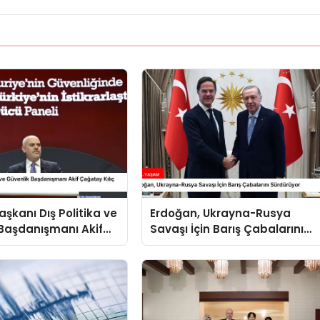
kanı Dış Politika ve
Erdoğan, Ukrayna-Rusya
Başdanışmanı Akif
Savaşı İçin Barış Çabalarını
ılıç Suriye Panelinde
Sürdürüyor