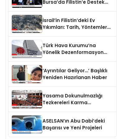
Bursa’da Filistin’e Destek
Eylemleri
İsrail’in Filistin’deki Ev
Yıkımları: Tarih, Yöntemler
ve Uluslararası Hukuk
Türk Hava Kurumu’na
Yönelik Dezenformasyon
İddiaları Yalanlandı
‘Ayrıntılar Geliyor…’ Başlıklı
Yeniden Hazırlanan Haber
Yasama Dokunulmazlığı
Tezkereleri Karma
Komisyona Havale Edildi
ASELSAN’ın Abu Dabi’deki
Başarısı ve Yeni Projeleri