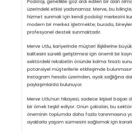
Podoloji, genellikle göz ardı edilen bir alan ol
üzerindeki etkisi yadsınamaz. Merve, bu bilinçle
hizmet sunmak için kendi podoloji merkezini 
modern bir merkez işletmekte; burada, bireyleri
profesyonel destek sunmaktadır.
Merve Utlu, kariyerinde müşteri ilişkilerine büy
kalitesini sürekli geliştirmesi için önemli bir k
sektördeki rekabetin önünde kalma fırsatı sunu
potansiyel müşterilerle etkileşimde bulunmasını v
Instagram hesabı üzerinden, ayak sağlığına dai
paylaşımlarda bulunuyor.
Merve Utlu’nun hikayesi, sadece kişisel başarı 
bir örnek teşkil ediyor. Onun çabaları, bu sektö
öneminin toplumda daha fazla tanınmasına yard
ayaklarla yaşam sürmesini sağlamak için karar