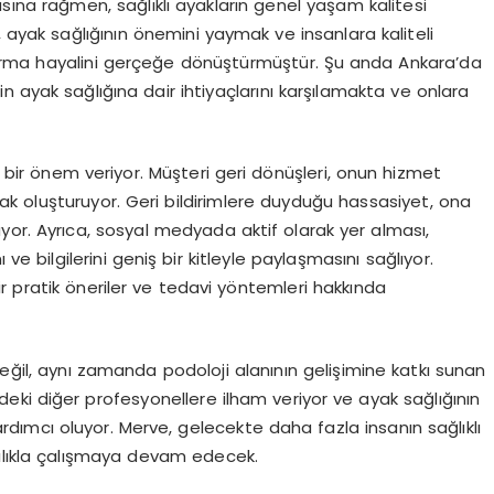
masına rağmen, sağlıklı ayakların genel yaşam kalitesi
, ayak sağlığının önemini yaymak ve insanlara kaliteli
kurma hayalini gerçeğe dönüştürmüştür. Şu anda Ankara’da
n ayak sağlığına dair ihtiyaçlarını karşılamakta ve onlara
ük bir önem veriyor. Müşteri geri dönüşleri, onun hizmet
aynak oluşturuyor. Geri bildirimlere duyduğu hassasiyet, ona
yor. Ayrıca, sosyal medyada aktif olarak yer alması,
e bilgilerini geniş bir kitleyle paylaşmasını sağlıyor.
r pratik öneriler ve tedavi yöntemleri hakkında
değil, aynı zamanda podoloji alanının gelişimine katkı sunan
rdeki diğer profesyonellere ilham veriyor ve ayak sağlığının
ımcı oluyor. Merve, gelecekte daha fazla insanın sağlıklı
lılıkla çalışmaya devam edecek.