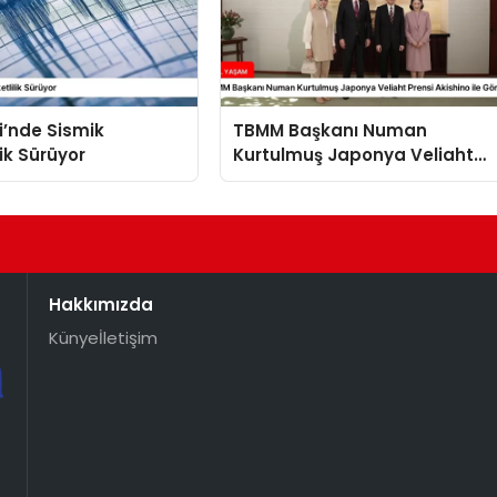
i’nde Sismik
TBMM Başkanı Numan
lik Sürüyor
Kurtulmuş Japonya Veliaht
Prensi Akishino ile Görüştü
Hakkımızda
Künye
İletişim