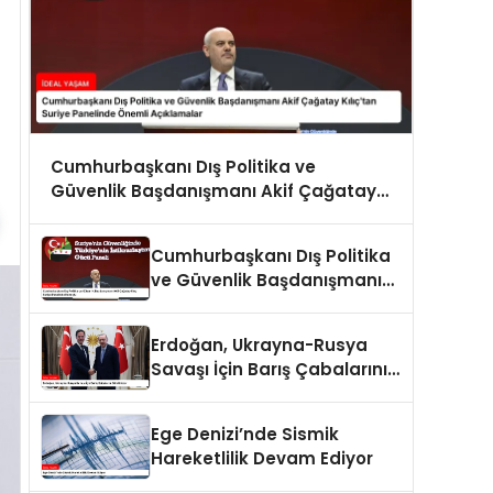
Cumhurbaşkanı Dış Politika ve
Güvenlik Başdanışmanı Akif Çağatay
Kılıç’tan Suriye Panelinde Önemli
Açıklamalar
Cumhurbaşkanı Dış Politika
ve Güvenlik Başdanışmanı
Akif Çağatay Kılıç Suriye
Panelinde Konuştu
Erdoğan, Ukrayna-Rusya
Savaşı İçin Barış Çabalarını
Sürdürüyor
Ege Denizi’nde Sismik
Hareketlilik Devam Ediyor