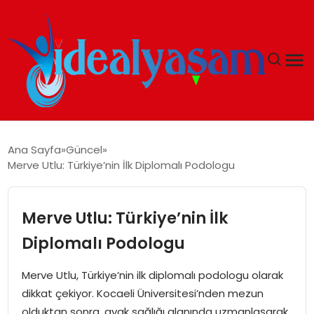
ANASAYFA
Ana Sayfa
Güncel
Merve Utlu: Türkiye’nin İlk Diplomalı Podologu
GÜNDEM
EKONOMI
Merve Utlu: Türkiye’nin İlk
Diplomalı Podologu
İDEAL YAŞAM
Merve Utlu, Türkiye’nin ilk diplomalı podologu olarak
İDEAL SPOR
dikkat çekiyor. Kocaeli Üniversitesi’nden mezun
olduktan sonra, ayak sağlığı alanında uzmanlaşarak