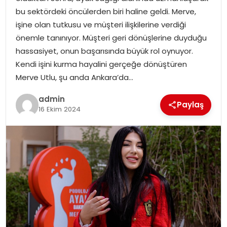
YAŞAM
bu sektördeki öncülerden biri haline geldi. Merve,
işine olan tutkusu ve müşteri ilişkilerine verdiği
MAGAZIN
önemle tanınıyor. Müşteri geri dönüşlerine duyduğu
hassasiyet, onun başarısında büyük rol oynuyor.
SAĞLIK
Kendi işini kurma hayalini gerçeğe dönüştüren
Merve Utlu, şu anda Ankara’da…
SOSYAL HABER
admin
Paylaş
16 Ekim 2024