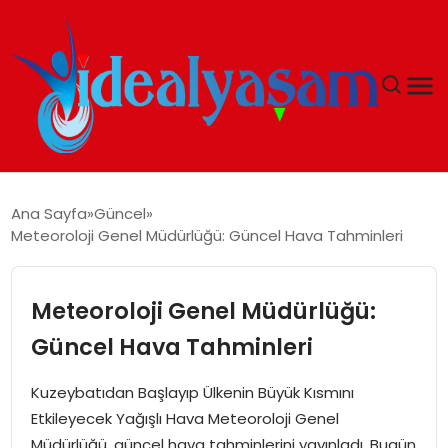
ANASAYFA
Ana Sayfa
Güncel
Meteoroloji Genel Müdürlüğü: Güncel Hava Tahminleri
GÜNDEM
EKONOMI
Meteoroloji Genel Müdürlüğü:
Güncel Hava Tahminleri
İDEAL YAŞAM
Kuzeybatıdan Başlayıp Ülkenin Büyük Kısmını
İDEAL SPOR
Etkileyecek Yağışlı Hava Meteoroloji Genel
Müdürlüğü, güncel hava tahminlerini yayınladı. Bugün