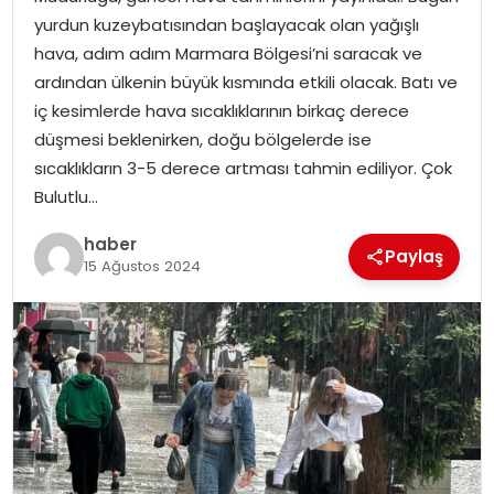
YAŞAM
yurdun kuzeybatısından başlayacak olan yağışlı
hava, adım adım Marmara Bölgesi’ni saracak ve
MAGAZIN
ardından ülkenin büyük kısmında etkili olacak. Batı ve
iç kesimlerde hava sıcaklıklarının birkaç derece
SAĞLIK
düşmesi beklenirken, doğu bölgelerde ise
sıcaklıkların 3-5 derece artması tahmin ediliyor. Çok
SOSYAL HABER
Bulutlu…
haber
Paylaş
15 Ağustos 2024