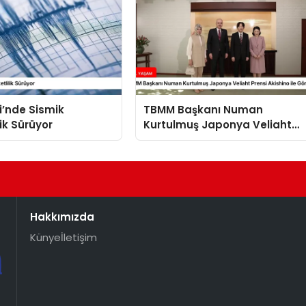
i’nde Sismik
TBMM Başkanı Numan
lik Sürüyor
Kurtulmuş Japonya Veliaht
Prensi Akishino ile Görüştü
Hakkımızda
Künye
İletişim