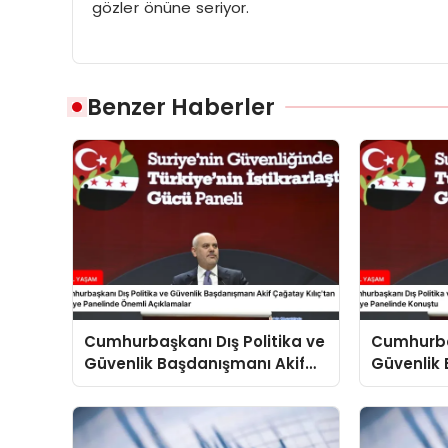
gözler önüne seriyor.
Benzer Haberler
Cumhurbaşkanı Dış Politika ve
Cumhurbaş
Güvenlik Başdanışmanı Akif
Güvenlik 
Çağatay Kılıç’tan Suriye
Çağatay K
Panelinde Önemli Açıklamalar
Konuştu