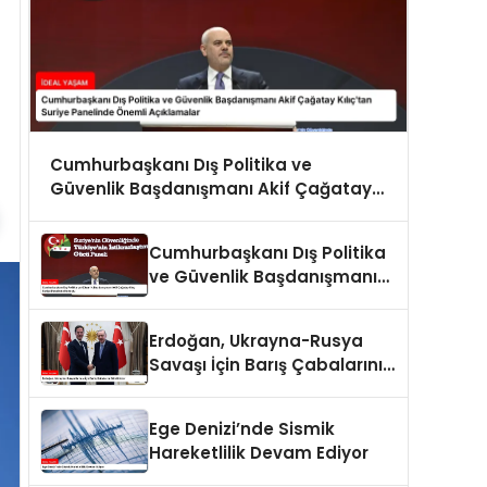
Cumhurbaşkanı Dış Politika ve
Güvenlik Başdanışmanı Akif Çağatay
Kılıç’tan Suriye Panelinde Önemli
Açıklamalar
Cumhurbaşkanı Dış Politika
ve Güvenlik Başdanışmanı
Akif Çağatay Kılıç Suriye
Panelinde Konuştu
Erdoğan, Ukrayna-Rusya
Savaşı İçin Barış Çabalarını
Sürdürüyor
Ege Denizi’nde Sismik
Hareketlilik Devam Ediyor