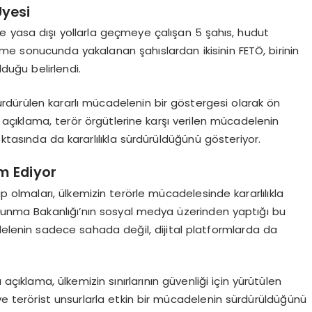
Üyesi
 yasa dışı yollarla geçmeye çalışan 5 şahıs, hudut
leme sonucunda yakalanan şahıslardan ikisinin FETÖ, birinin
uğu belirlendi.
 sürdürülen kararlı mücadelenin bir göstergesi olarak ön
ğı açıklama, terör örgütlerine karşı verilen mücadelenin
oktasında da kararlılıkla sürdürüldüğünü gösteriyor.
m Ediyor
 olmaları, ülkemizin terörle mücadelesinde kararlılıkla
 Savunma Bakanlığı’nın sosyal medya üzerinden yaptığı bu
delenin sadece sahada değil, dijital platformlarda da
açıklama, ülkemizin sınırlarının güvenliği için yürütülen
 ve terörist unsurlarla etkin bir mücadelenin sürdürüldüğünü