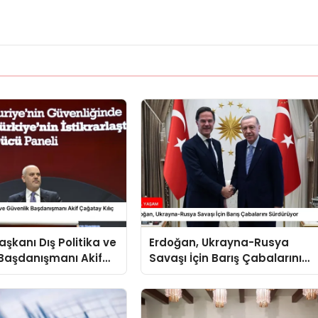
kanı Dış Politika ve
Erdoğan, Ukrayna-Rusya
Başdanışmanı Akif
Savaşı İçin Barış Çabalarını
ılıç Suriye Panelinde
Sürdürüyor