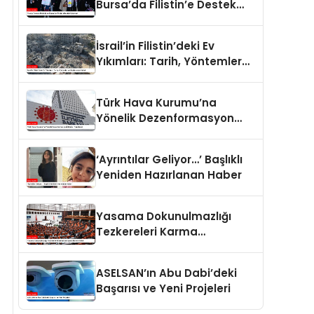
Bursa’da Filistin’e Destek
Eylemleri
İsrail’in Filistin’deki Ev
Yıkımları: Tarih, Yöntemler
ve Uluslararası Hukuk
Türk Hava Kurumu’na
Yönelik Dezenformasyon
İddiaları Yalanlandı
‘Ayrıntılar Geliyor…’ Başlıklı
Yeniden Hazırlanan Haber
Yasama Dokunulmazlığı
Tezkereleri Karma
Komisyona Havale Edildi
ASELSAN’ın Abu Dabi’deki
Başarısı ve Yeni Projeleri