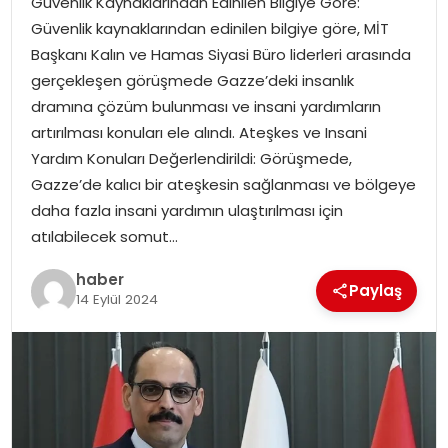
Güvenlik Kaynaklarından Edinilen Bilgiye Göre:
YAŞAM
Güvenlik kaynaklarından edinilen bilgiye göre, MİT
Başkanı Kalın ve Hamas Siyasi Büro liderleri arasında
MAGAZIN
gerçekleşen görüşmede Gazze’deki insanlık
dramına çözüm bulunması ve insani yardımların
SAĞLIK
artırılması konuları ele alındı. Ateşkes ve Insani
Yardım Konuları Değerlendirildi: Görüşmede,
SOSYAL HABER
Gazze’de kalıcı bir ateşkesin sağlanması ve bölgeye
daha fazla insani yardımın ulaştırılması için
atılabilecek somut…
haber
Paylaş
14 Eylül 2024