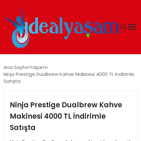
ANASAYFA
Ana Sayfa
Yaşam
Ninja Prestige Dualbrew Kahve Makinesi 4000 TL İndirimle
GÜNDEM
Satışta
EKONOMI
Ninja Prestige Dualbrew Kahve
İDEAL YAŞAM
Makinesi 4000 TL İndirimle
Satışta
İDEAL SPOR