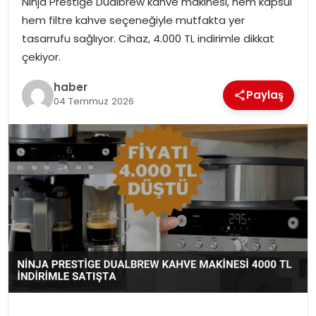
Ninja Prestige Dualbrew kahve makinesi, hem kapsül
YAŞAM
hem filtre kahve seçeneğiyle mutfakta yer
tasarrufu sağlıyor. Cihaz, 4.000 TL indirimle dikkat
MAGAZIN
çekiyor.
SAĞLIK
haber
Paylaş
04 Temmuz 2026
SOSYAL HABER