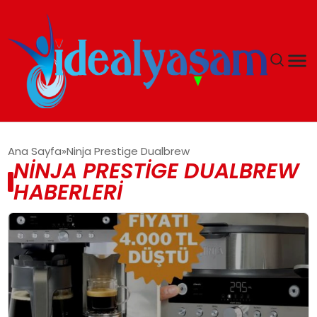
ANASAYFA
Ana Sayfa
Ninja Prestige Dualbrew
NINJA PRESTIGE DUALBREW
GÜNDEM
HABERLERI
EKONOMI
İDEAL YAŞAM
İDEAL SPOR