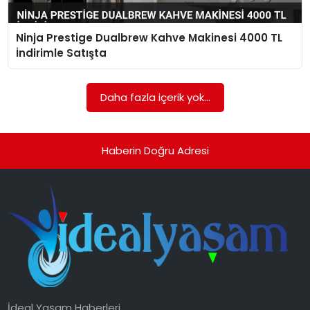
YAŞAM
Ninja Prestige Dualbrew Kahve Makinesi 4000 TL
MAGAZIN
İndirimle Satışta
SAĞLIK
Daha fazla içerik yok...
SOSYAL HABER
Haberin Doğru Adresi
İdeal Yaşam Haberleri