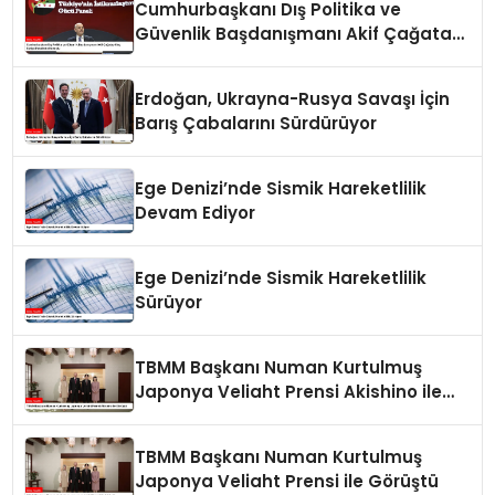
Cumhurbaşkanı Dış Politika ve
Güvenlik Başdanışmanı Akif Çağatay
Kılıç Suriye Panelinde Konuştu
Erdoğan, Ukrayna-Rusya Savaşı İçin
Barış Çabalarını Sürdürüyor
Ege Denizi’nde Sismik Hareketlilik
Devam Ediyor
Ege Denizi’nde Sismik Hareketlilik
Sürüyor
TBMM Başkanı Numan Kurtulmuş
Japonya Veliaht Prensi Akishino ile
Görüştü
TBMM Başkanı Numan Kurtulmuş
Japonya Veliaht Prensi ile Görüştü