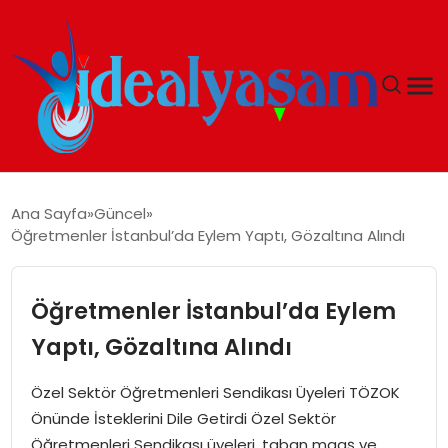
ANASAYFA
Ana Sayfa
Güncel
Öğretmenler İstanbul’da Eylem Yaptı, Gözaltına Alındı
GÜNDEM
EKONOMI
Öğretmenler İstanbul’da Eylem
Yaptı, Gözaltına Alındı
İDEAL YAŞAM
Özel Sektör Öğretmenleri Sendikası Üyeleri TÖZOK
İDEAL SPOR
Önünde İsteklerini Dile Getirdi Özel Sektör
Öğretmenleri Sendikası üyeleri, taban maaş ve