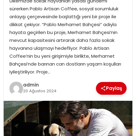
Ülkemizde sokak hayvanları yasası gündemi
YAŞAM
sürerken Pablo Artisan Coffee, sosyal sorumluluk
anlayışı çerçevesinde başlattığı yeni bir proje ile
MAGAZIN
dikkat çekiyor. “Pablo Merhamet Bahçesi” adıyla
hayata geçirilen bu proje, Merhamet Bahçesi’nin
SAĞLIK
mevcut kapasitesini artırarak daha fazla sokak
hayvanına ulaşmayı hedefliyor. Pablo Artisan
SOSYAL HABER
Coffee’nin bu yeni girişimiyle birlikte, Merhamet
Bahçesi’nde barınan can dostların yaşam koşulları
iyileştiriliyor. Proje…
admin
Paylaş
20 Ağustos 2024