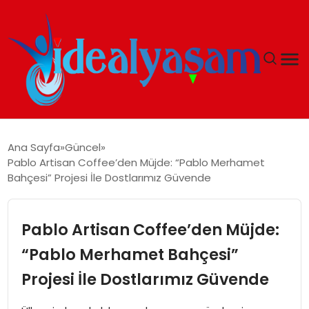
ANASAYFA
Ana Sayfa
Güncel
Pablo Artisan Coffee’den Müjde: “Pablo Merhamet
GÜNDEM
Bahçesi” Projesi İle Dostlarımız Güvende
EKONOMI
Pablo Artisan Coffee’den Müjde:
İDEAL YAŞAM
“Pablo Merhamet Bahçesi”
Projesi İle Dostlarımız Güvende
İDEAL SPOR