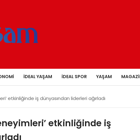
ONOMI
İDEAL YAŞAM
İDEAL SPOR
YAŞAM
MAGAZI
’ etkinliğinde iş dünyasından liderleri ağırladı
eyimleri’ etkinliğinde iş
rladı