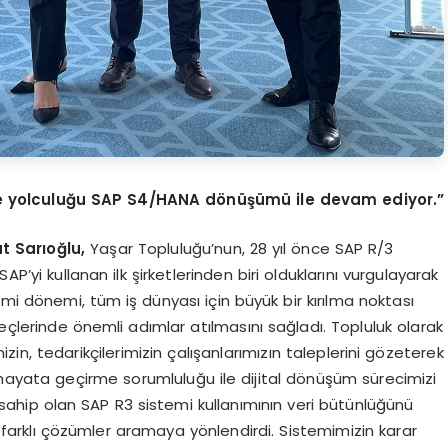
şme yolculuğu SAP S4/HANA dönüşümü ile devam ediyor.”
t Sarıoğlu,
Yaşar Topluluğu’nun, 28 yıl önce SAP R/3
P’yi kullanan ilk şirketlerinden biri olduklarını vurgulayarak
i dönemi, tüm iş dünyası için büyük bir kırılma noktası
eçlerinde önemli adımlar atılmasını sağladı. Topluluk olarak
zin, tedarikçilerimizin çalışanlarımızın taleplerini gözeterek
ı hayata geçirme sorumluluğu ile dijital dönüşüm sürecimizi
ya sahip olan SAP R3 sistemi kullanımının veri bütünlüğünü
zi farklı çözümler aramaya yönlendirdi. Sistemimizin karar