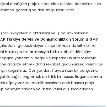
, dijital dönüşüm projelerinde elde ettikleri deneyimleri ve
rütülmesi gerektiğine dair de ipuçları verdi.
ri hikayelerinin aktarıldığı ve iş ağı imkanlarının
AP Türkiye Servis ve Danışmanlıktan Sorumlu GMY
ketlerin gelecek vizyonu inşa etmesinde kritik bir rol
aki hakimiyetinin artmasıyla birlikte, dijital dönüşüm
eğişim yönetimini doğru ve kapsamlı iş stratejileriyle
çlerine adapte etmek daha rekabet gücü yüksek, verimli ve
ar için kaçınılmaz. Öte yandan, hayatımızın bir parçasına
eyebileceğini öngörmek de kritik bir husus. Bugün salonda
 ağırlıyoruz. Bu etkinlik serisinde artık başarılı proje
eltip deneyimlerinden ve ilham verici düşüncelerinden