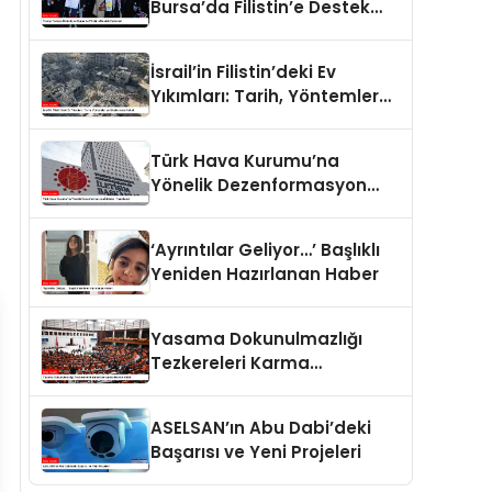
Bursa’da Filistin’e Destek
Eylemleri
İsrail’in Filistin’deki Ev
Yıkımları: Tarih, Yöntemler
ve Uluslararası Hukuk
Türk Hava Kurumu’na
Yönelik Dezenformasyon
İddiaları Yalanlandı
‘Ayrıntılar Geliyor…’ Başlıklı
Yeniden Hazırlanan Haber
Yasama Dokunulmazlığı
Tezkereleri Karma
Komisyona Havale Edildi
ASELSAN’ın Abu Dabi’deki
Başarısı ve Yeni Projeleri