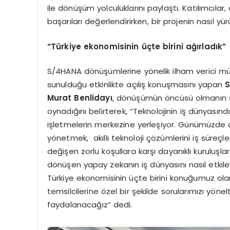
ile dönüşüm yolculuklarını paylaştı. Katılımcılar
başarıları değerlendirirken, bir projenin nasıl yü
“Türkiye ekonomisinin üçte birini ağırladık”
S/4HANA dönüşümlerine yönelik ilham verici müşte
sunulduğu etkinlikte açılış konuşmasını yapan
S
Murat Benlidayı
, dönüşümün öncüsü olmanın şir
oynadığını belirterek, “Teknolojinin iş dünyasınd
işletmelerin merkezine yerleşiyor. Günümüzde d
yönetmek, akıllı teknoloji çözümlerini iş süre
değişen zorlu koşullara karşı dayanıklı kuruluşl
dönüşen yapay zekanın iş dünyasını nasıl etkil
Türkiye ekonomisinin üçte birini konuğumuz olarak
temsilcilerine özel bir şekilde sorularımızı yön
faydalanacağız” dedi.