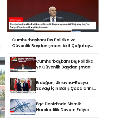
Cumhurbaşkanı Dış Politika ve
Güvenlik Başdanışmanı Akif Çağatay
Kılıç’tan Suriye Panelinde Önemli
Açıklamalar
Cumhurbaşkanı Dış Politika
ve Güvenlik Başdanışmanı
Akif Çağatay Kılıç Suriye
Panelinde Konuştu
Erdoğan, Ukrayna-Rusya
Savaşı İçin Barış Çabalarını
Sürdürüyor
Ege Denizi’nde Sismik
Hareketlilik Devam Ediyor