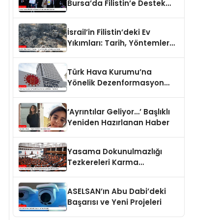
Bursa’da Filistin’e Destek
Eylemleri
İsrail’in Filistin’deki Ev
Yıkımları: Tarih, Yöntemler
ve Uluslararası Hukuk
Türk Hava Kurumu’na
Yönelik Dezenformasyon
İddiaları Yalanlandı
‘Ayrıntılar Geliyor…’ Başlıklı
Yeniden Hazırlanan Haber
Yasama Dokunulmazlığı
Tezkereleri Karma
Komisyona Havale Edildi
ASELSAN’ın Abu Dabi’deki
Başarısı ve Yeni Projeleri