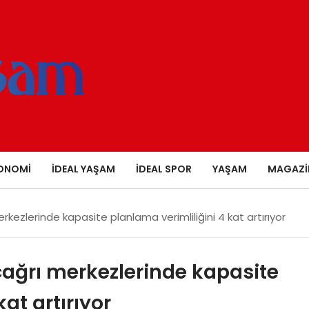
ONOMI
İDEAL YAŞAM
İDEAL SPOR
YAŞAM
MAGAZI
rkezlerinde kapasite planlama verimliliğini 4 kat artırıyor
çağrı merkezlerinde kapasite
at artırıyor