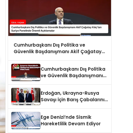
Cumhurbaşkanı Dış Politika ve
Güvenlik Başdanışmanı Akif Çağatay
Kılıç’tan Suriye Panelinde Önemli
Açıklamalar
Cumhurbaşkanı Dış Politika
ve Güvenlik Başdanışmanı
Akif Çağatay Kılıç Suriye
Panelinde Konuştu
Erdoğan, Ukrayna-Rusya
Savaşı İçin Barış Çabalarını
Sürdürüyor
Ege Denizi’nde Sismik
Hareketlilik Devam Ediyor