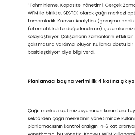
“Tahminleme, Kapasite Yönetimi, Gerçek Zamanl
WFM ile birlikte, SESTEK olarak çağrı merkezi 
tamamladık. Knovvu Analytics (görüşme analizi
(otomatik kalite değerlendirme) çözümlerimizi
kolaylaştırıyor. Çalışanların zamanlarını etkili b
çalışmasına yardımcı oluyor. Kullanıcı dostu bir ar
basitleştiriyor” diye bilgi verdi.
Planlamacı başına verimlilik 4 katına çıkıyo
Çağrı merkezi optimizasyonunun kurumlara fay
sektörden çağrı merkezinin yönetiminde kullan
planlamacısının kontrol aralığını 4-6 kat artırıyo
yönetiyorsa, bu yönetici Knovvu WFM kullanarak 