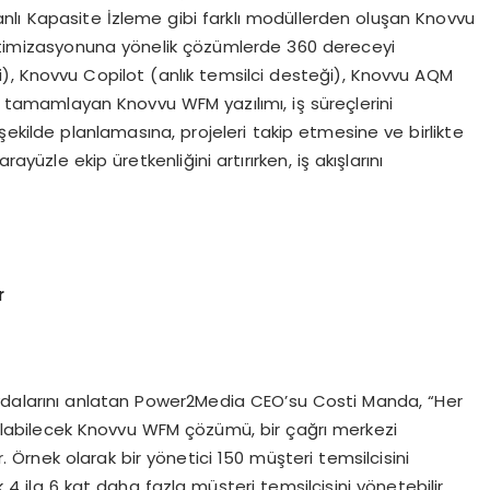
ı Kapasite İzleme gibi farklı modüllerden oluşan Knovvu
optimizasyonuna yönelik çözümlerde 360 dereceyi
), Knovvu Copilot (anlık temsilci desteği), Knovvu AQM
 tamamlayan Knovvu WFM yazılımı, iş süreçlerini
ir şekilde planlamasına, projeleri takip etmesine ve birlikte
ayüzle ekip üretkenliğini artırırken, iş akışlarını
r
dalarını anlatan Power2Media CEO’su Costi Manda, “Her
ılabilecek Knovvu WFM çözümü, bir çağrı merkezi
r. Örnek olarak bir yönetici 150 müşteri temsilcisini
4 ila 6 kat daha fazla müşteri temsilcisini yönetebilir.