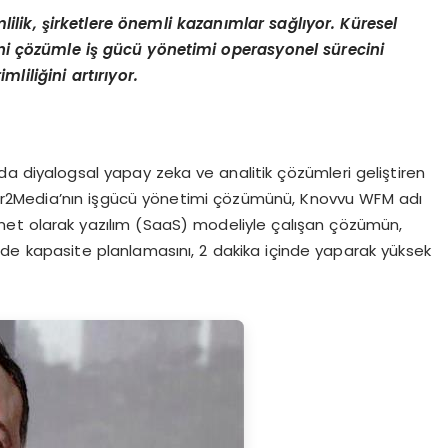
lilik, şirketlere önemli kazanımlar sağlıyor. Küresel
yeni çözümle iş gücü yönetimi operasyonel sürecini
liliğini artırıyor.
da diyalogsal yapay zeka ve analitik çözümleri geliştiren
ower2Media’nın işgücü yönetimi çözümünü, Knovvu WFM adı
zmet olarak yazılım (SaaS) modeliyle çalışan çözümün,
inde kapasite planlamasını, 2 dakika içinde yaparak yüksek