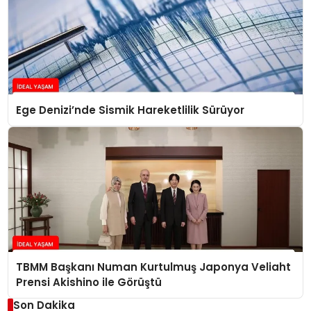
Ege Denizi’nde Sismik Hareketlilik Sürüyor
TBMM Başkanı Numan Kurtulmuş Japonya Veliaht
Prensi Akishino ile Görüştü
Son Dakika