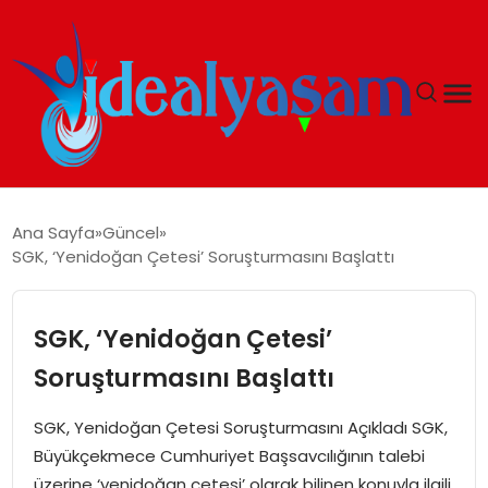
ANASAYFA
Ana Sayfa
Güncel
SGK, ‘Yenidoğan Çetesi’ Soruşturmasını Başlattı
GÜNDEM
EKONOMI
SGK, ‘Yenidoğan Çetesi’
Soruşturmasını Başlattı
İDEAL YAŞAM
SGK, Yenidoğan Çetesi Soruşturmasını Açıkladı SGK,
İDEAL SPOR
Büyükçekmece Cumhuriyet Başsavcılığının talebi
üzerine ‘yenidoğan çetesi’ olarak bilinen konuyla ilgili