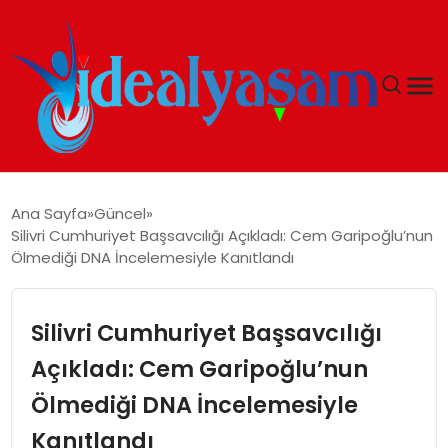
ANASAYFA
Ana Sayfa
Güncel
Silivri Cumhuriyet Başsavcılığı Açıkladı: Cem Garipoğlu’nun
GÜNDEM
Ölmediği DNA İncelemesiyle Kanıtlandı
EKONOMI
Silivri Cumhuriyet Başsavcılığı
İDEAL YAŞAM
Açıkladı: Cem Garipoğlu’nun
Ölmediği DNA İncelemesiyle
İDEAL SPOR
Kanıtlandı