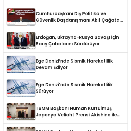
Panelinde Önemli Açıklamalar
Cumhurbaşkanı Dış Politika ve
Güvenlik Başdanışmanı Akif Çağatay
Kılıç Suriye Panelinde Konuştu
Erdoğan, Ukrayna-Rusya Savaşı İçin
Barış Çabalarını Sürdürüyor
Ege Denizi’nde Sismik Hareketlilik
Devam Ediyor
Ege Denizi’nde Sismik Hareketlilik
Sürüyor
TBMM Başkanı Numan Kurtulmuş
Japonya Veliaht Prensi Akishino ile
Görüştü