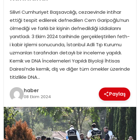
YAŞAM
Silivri Cumhuriyet Başsavcılığı, cezaevinde intihar
MAGAZIN
ettiği tespit edilerek defnedilen Cem Garipoğlu’nun
ölmediği ve farklı bir kişinin defnedildiği iddialarını
SAĞLIK
yanıtladı. 3 Ekim 2024 tarihinde gerçekleştirilen feth-
i kabir işlemi sonucunda, İstanbul Adli Tıp Kurumu
SOSYAL HABER
uzmanları tarafından detaylı bir inceleme yapıldı.
Kemik ve DNA İncelemeleri Yapıldı Biyoloji İhtisas
Dairesi’nde kemik, diş ve diğer tüm örnekler üzerinde
titizlikle DNA…
haber
Paylaş
08 Ekim 2024