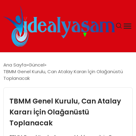
ANASAYFA
Ana Sayfa
Güncel
TBMM Genel Kurulu, Can Atalay Kararı İçin Olağanüstü
GÜNDEM
Toplanacak
EKONOMI
TBMM Genel Kurulu, Can Atalay
İDEAL YAŞAM
Kararı İçin Olağanüstü
Toplanacak
İDEAL SPOR