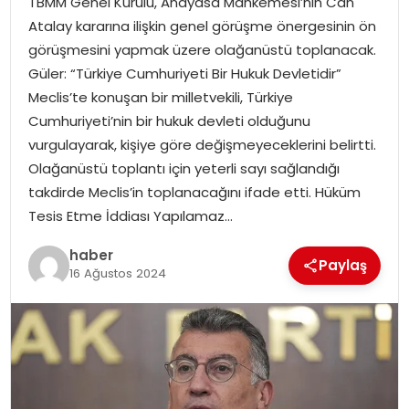
TBMM Genel Kurulu, Anayasa Mahkemesi’nin Can
YAŞAM
Atalay kararına ilişkin genel görüşme önergesinin ön
görüşmesini yapmak üzere olağanüstü toplanacak.
MAGAZIN
Güler: “Türkiye Cumhuriyeti Bir Hukuk Devletidir”
Meclis’te konuşan bir milletvekili, Türkiye
SAĞLIK
Cumhuriyeti’nin bir hukuk devleti olduğunu
vurgulayarak, kişiye göre değişmeyeceklerini belirtti.
SOSYAL HABER
Olağanüstü toplantı için yeterli sayı sağlandığı
takdirde Meclis’in toplanacağını ifade etti. Hüküm
Tesis Etme İddiası Yapılamaz…
haber
Paylaş
16 Ağustos 2024