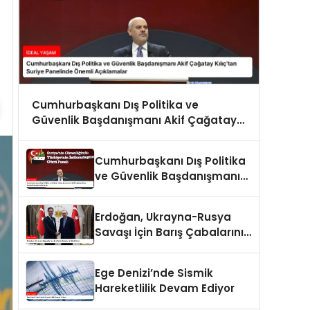
Cumhurbaşkanı Dış Politika ve
Güvenlik Başdanışmanı Akif Çağatay
Kılıç’tan Suriye Panelinde Önemli
Açıklamalar
Cumhurbaşkanı Dış Politika
ve Güvenlik Başdanışmanı
Akif Çağatay Kılıç Suriye
Panelinde Konuştu
Erdoğan, Ukrayna-Rusya
Savaşı İçin Barış Çabalarını
Sürdürüyor
Ege Denizi’nde Sismik
Hareketlilik Devam Ediyor