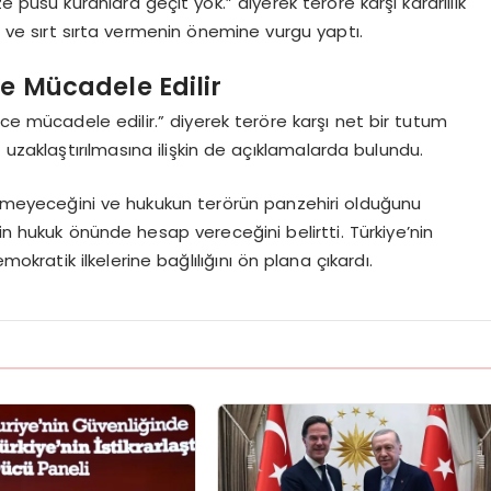
e pusu kuranlara geçit yok.” diyerek teröre karşı kararlılık
ve sırt sırta vermenin önemine vurgu yaptı.
le Mücadele Edilir
ce mücadele edilir.” diyerek teröre karşı net bir tutum
uzaklaştırılmasına ilişkin de açıklamalarda bulundu.
ilmeyeceğini ve hukukun terörün panzehiri olduğunu
in hukuk önünde hesap vereceğini belirtti. Türkiye’nin
okratik ilkelerine bağlılığını ön plana çıkardı.