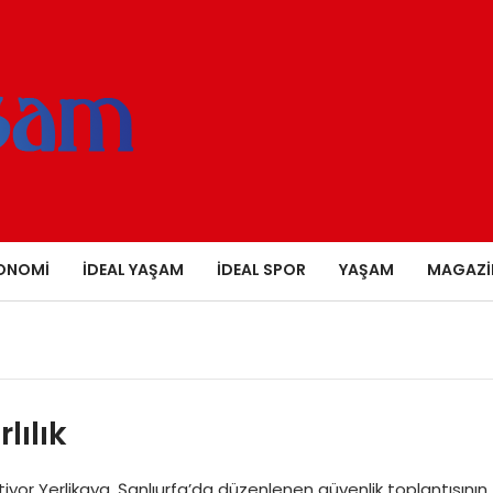
ONOMI
İDEAL YAŞAM
İDEAL SPOR
YAŞAM
MAGAZI
lılık
tiyor Yerlikaya, Şanlıurfa’da düzenlenen güvenlik toplantısının