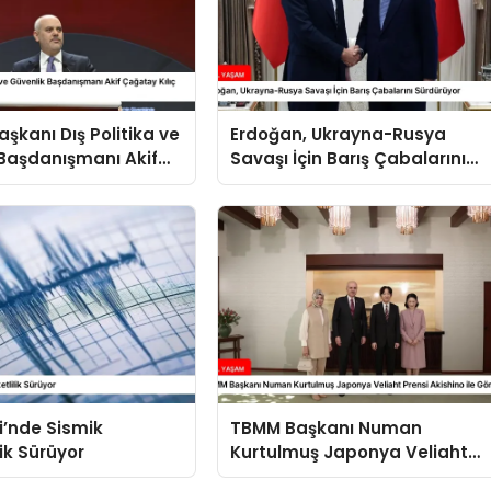
kanı Dış Politika ve
Erdoğan, Ukrayna-Rusya
Başdanışmanı Akif
Savaşı İçin Barış Çabalarını
ılıç Suriye Panelinde
Sürdürüyor
i’nde Sismik
TBMM Başkanı Numan
lik Sürüyor
Kurtulmuş Japonya Veliaht
Prensi Akishino ile Görüştü