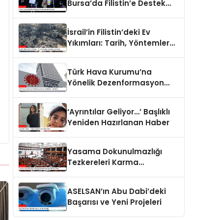
Bursa’da Filistin’e Destek
Eylemleri
İsrail’in Filistin’deki Ev
Yıkımları: Tarih, Yöntemler
ve Uluslararası Hukuk
Türk Hava Kurumu’na
Yönelik Dezenformasyon
İddiaları Yalanlandı
‘Ayrıntılar Geliyor…’ Başlıklı
Yeniden Hazırlanan Haber
Yasama Dokunulmazlığı
Tezkereleri Karma
Komisyona Havale Edildi
ASELSAN’ın Abu Dabi’deki
Başarısı ve Yeni Projeleri