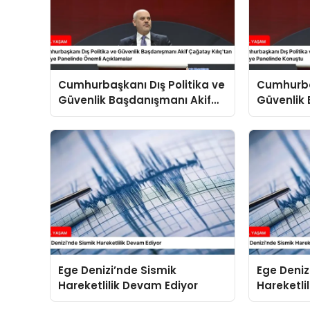
Cumhurbaşkanı Dış Politika ve
Cumhurbaş
Güvenlik Başdanışmanı Akif
Güvenlik 
Çağatay Kılıç’tan Suriye
Çağatay K
Panelinde Önemli Açıklamalar
Konuştu
Ege Denizi’nde Sismik
Ege Deniz
Hareketlilik Devam Ediyor
Hareketli